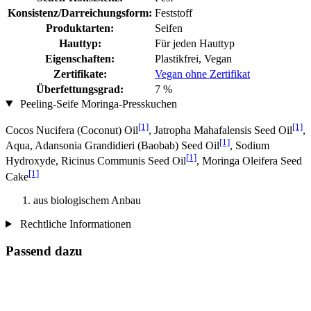
Konsistenz/Darreichungsform:
Feststoff
Produktarten:
Seifen
Hauttyp:
Für jeden Hauttyp
Eigenschaften:
Plastikfrei, Vegan
Zertifikate:
Vegan ohne Zertifikat
Überfettungsgrad:
7 %
Peeling-Seife Moringa-Presskuchen
[1]
[1]
Cocos Nucifera (Coconut) Oil
, Jatropha Mahafalensis Seed Oil
,
[1]
Aqua, Adansonia Grandidieri (Baobab) Seed Oil
, Sodium
[1]
Hydroxyde, Ricinus Communis Seed Oil
, Moringa Oleifera Seed
[1]
Cake
aus biologischem Anbau
Rechtliche Informationen
Passend dazu