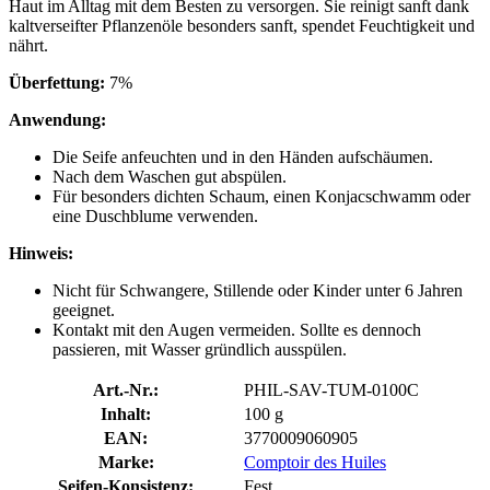
Haut im Alltag mit dem Besten zu versorgen. Sie reinigt sanft dank
kaltverseifter Pflanzenöle besonders sanft, spendet Feuchtigkeit und
nährt.
Überfettung:
7%
Anwendung:
Die Seife anfeuchten und in den Händen aufschäumen.
Nach dem Waschen gut abspülen.
Für besonders dichten Schaum, einen Konjacschwamm oder
eine Duschblume verwenden.
Hinweis:
Nicht für Schwangere, Stillende oder Kinder unter 6 Jahren
geeignet.
Kontakt mit den Augen vermeiden. Sollte es dennoch
passieren, mit Wasser gründlich ausspülen.
Art.-Nr.:
PHIL-SAV-TUM-0100C
Inhalt:
100 g
EAN:
3770009060905
Marke:
Comptoir des Huiles
Seifen-Konsistenz:
Fest