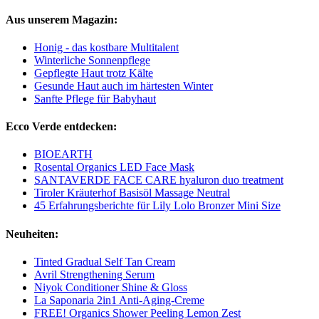
Aus unserem Magazin:
Honig - das kostbare Multitalent
Winterliche Sonnenpflege
Gepflegte Haut trotz Kälte
Gesunde Haut auch im härtesten Winter
Sanfte Pflege für Babyhaut
Ecco Verde entdecken:
BIOEARTH
Rosental Organics LED Face Mask
SANTAVERDE FACE CARE hyaluron duo treatment
Tiroler Kräuterhof Basisöl Massage Neutral
45 Erfahrungsberichte für Lily Lolo Bronzer Mini Size
Neuheiten:
Tinted Gradual Self Tan Cream
Avril Strengthening Serum
Niyok Conditioner Shine & Gloss
La Saponaria 2in1 Anti-Aging-Creme
FREE! Organics Shower Peeling Lemon Zest