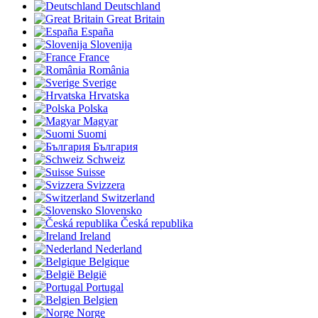
Deutschland
Great Britain
España
Slovenija
France
România
Sverige
Hrvatska
Polska
Magyar
Suomi
България
Schweiz
Suisse
Svizzera
Switzerland
Slovensko
Česká republika
Ireland
Nederland
Belgique
België
Portugal
Belgien
Norge