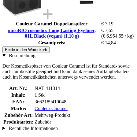
Couleur Caramel Doppelanspitzer
€ 7,19
puroBIO cosmetics Long Lasting Eyeliner,
€ 7,65
01L Black (vegan) (1,10 g)
(€ 6.954,55 / kg)
Gesamtpreis:
€ 14,84
Beide in den Warenkorb
Beschreibung
Der Kosmetikspitzer von Couleur Caramel ist für Standard- sowie
auch Jumbostifte geeignet und kann dank seines Auffangbehälters
auch im Kosmetiktäschchen unterwegs verwendet werden.
Art.-Nr.:
NAT-411314
Inhalt:
1 Stk
EAN:
3662189410048
Marke:
Couleur Caramel
Zubehör-Art:
Mehrweg-Produkt
Produktarten:
Zubehör
Rechtliche Informationen