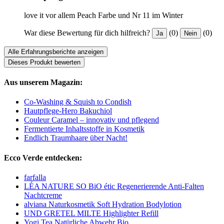
love it vor allem Peach Farbe und Nr 11 im Winter
War diese Bewertung für dich hilfreich?
(0)
(0)
Ja
Nein
Alle Erfahrungsberichte anzeigen
Dieses Produkt bewerten
Aus unserem Magazin:
Co-Washing & Squish to Condish
Hautpflege-Hero Bakuchiol
Couleur Caramel – innovativ und pflegend
Fermentierte Inhaltsstoffe in Kosmetik
Endlich Traumhaare über Nacht!
Ecco Verde entdecken:
farfalla
LÉA NATURE SO BiO étic Regenerierende Anti-Falten
Nachtcreme
alviana Naturkosmetik Soft Hydration Bodylotion
UND GRETEL MILTE Highlighter Refill
Yogi Tea Natürliche Abwehr Bio