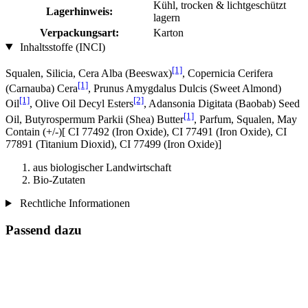
Kühl, trocken & lichtgeschützt
Lagerhinweis:
lagern
Verpackungsart:
Karton
Inhaltsstoffe (INCI)
[1]
Squalen, Silicia, Cera Alba (Beeswax)
, Copernicia Cerifera
[1]
(Carnauba) Cera
, Prunus Amygdalus Dulcis (Sweet Almond)
[1]
[2]
Oil
, Olive Oil Decyl Esters
, Adansonia Digitata (Baobab) Seed
[1]
Oil, Butyrospermum Parkii (Shea) Butter
, Parfum, Squalen, May
Contain (+/-)[ CI 77492 (Iron Oxide), CI 77491 (Iron Oxide), CI
77891 (Titanium Dioxid), CI 77499 (Iron Oxide)]
aus biologischer Landwirtschaft
Bio-Zutaten
Rechtliche Informationen
Passend dazu