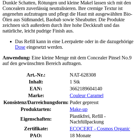
Dunkle Schatten, Rötungen und kleine Makel lassen sich mit den
Concealern zuverlässig neutralisieren. Ihre cremige Textur ist
angenehm aufzutragen und pflegt die Haut mit ausgewählten Bio-
Ölen aus Süßmandel, Baobab sowie Sheabutter. Die Produkte
zeichnen sich außerdem durch ihre hohe Deckkraft und das
natürliche, leicht pudrige Finish aus.
Das Refill kann in eine Leerpalette oder in die dazugehörige
Dose
eingesetzt werden.
Anwendung:
Eine kleine Menge mit dem Concealer Pinsel No.9
auf den gewünschten Bereich auftragen.
Art.-Nr.:
NAT-628308
Inhalt:
1 Stk
EAN:
3662189604140
Marke:
Couleur Caramel
Konsistenz/Darreichungsform:
Puder gepresst
Produktarten:
Make-up
Plastikfrei, Refill -
Eigenschaften:
Nachfüllpackung
Zertifikate:
ECOCERT - Cosmos Organic
PAO:
18 Monate