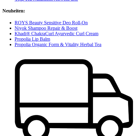
Neuheiten:
ROYS Beauty Sensitive Deo Roll-On
Niyok Shampoo Repair & Boost
Khadi® ChakraCurl Ayurvedic Curl Cream
Propolia Lip Balm
Propolia Organic Form & Vitality Herbal Tea