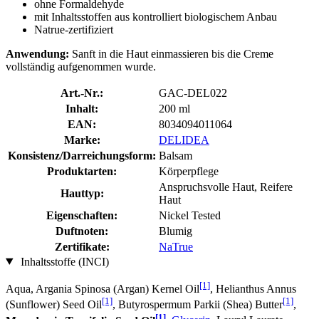
ohne Formaldehyde
mit Inhaltsstoffen aus kontrolliert biologischem Anbau
Natrue-zertifiziert
Anwendung:
Sanft in die Haut einmassieren bis die Creme
vollständig aufgenommen wurde.
Art.-Nr.:
GAC-DEL022
Inhalt:
200 ml
EAN:
8034094011064
Marke:
DELIDEA
Konsistenz/Darreichungsform:
Balsam
Produktarten:
Körperpflege
Anspruchsvolle Haut, Reifere
Hauttyp:
Haut
Eigenschaften:
Nickel Tested
Duftnoten:
Blumig
Zertifikate:
NaTrue
Inhaltsstoffe (INCI)
[1]
Aqua, Argania Spinosa (Argan) Kernel Oil
, Helianthus Annus
[1]
[1]
(Sunflower) Seed Oil
, Butyrospermum Parkii (Shea) Butter
,
[1]