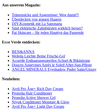
Aus unserem Magazin:
Tränensäcke und Augenringe: Weg damit?!
Überdecken von grauen Haaren
DIY-Kosmetik mit La Saponaria
Sind elektrische Zahnbürsten wirklich besser?
Pai Skincare – für jeden Hauttyp das Passende
Ecco Verde entdecken:
BEN&ANNA
Weleda Leichte Beine Frische-Gel
Acorelle Enthaarungsstreifen Achsel & Bikinizone
Douces Angevines Après le Soleil After-Sun-Pflege
ANGEL MINERALS Eyeshadow Puder Satin/Glossy
Neuheiten:
Avril Pro Âge+ Rich Day Cream
Propolia Hair Conditioner
Propolia Active Shower Gel
Niyok Conditioner Moisture & Glow
Avril Pro Âge+ Light Day Cream