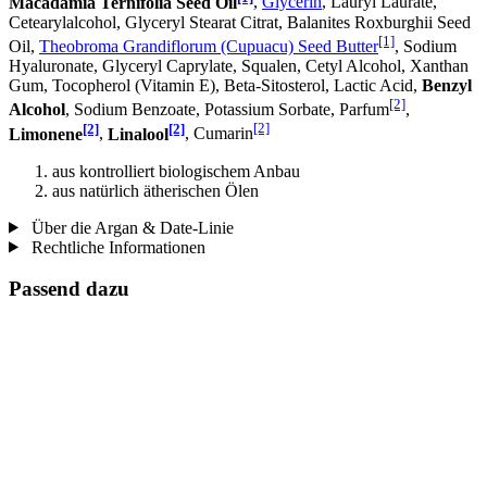
Macadamia Ternifolia Seed Oil
,
Glycerin
, Lauryl Laurate,
Cetearylalcohol, Glyceryl Stearat Citrat, Balanites Roxburghii Seed
[1]
Oil,
Theobroma Grandiflorum (Cupuacu) Seed Butter
, Sodium
Hyaluronate, Glyceryl Caprylate, Squalen, Cetyl Alcohol, Xanthan
Gum, Tocopherol (Vitamin E), Beta-Sitosterol, Lactic Acid,
Benzyl
[2]
Alcohol
, Sodium Benzoate, Potassium Sorbate, Parfum
,
[2]
[2]
[2]
Limonene
,
Linalool
, Cumarin
aus kontrolliert biologischem Anbau
aus natürlich ätherischen Ölen
Über die Argan & Date-Linie
Rechtliche Informationen
Passend dazu