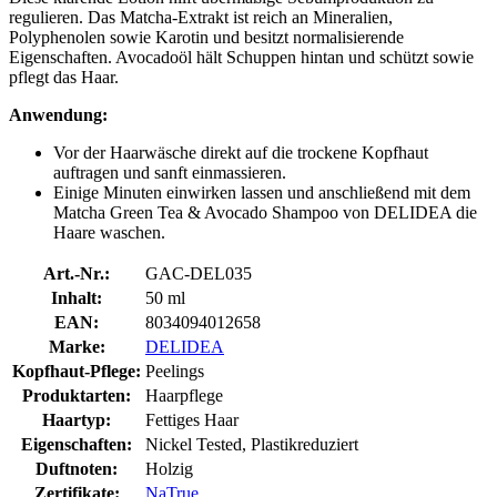
regulieren. Das Matcha-Extrakt ist reich an Mineralien,
Polyphenolen sowie Karotin und besitzt normalisierende
Eigenschaften. Avocadoöl hält Schuppen hintan und schützt sowie
pflegt das Haar.
Anwendung:
Vor der Haarwäsche direkt auf die trockene Kopfhaut
auftragen und sanft einmassieren.
Einige Minuten einwirken lassen und anschließend mit dem
Matcha Green Tea & Avocado Shampoo von DELIDEA die
Haare waschen.
Art.-Nr.:
GAC-DEL035
Inhalt:
50 ml
EAN:
8034094012658
Marke:
DELIDEA
Kopfhaut-Pflege:
Peelings
Produktarten:
Haarpflege
Haartyp:
Fettiges Haar
Eigenschaften:
Nickel Tested, Plastikreduziert
Duftnoten:
Holzig
Zertifikate:
NaTrue