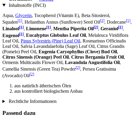
Inhaltsstoffe (INCI)
Aqua,
Glycerin
, Tocopherol (Vitamin E), Beta-Sitosterol,
[1]
[2]
[1]
Squalen
, Helianthus Annus (Sunflower) Seed Oil
, Dodecane
,
[1]
[1]
[2]
[1]
Linalool
,
Limonene
,
Mentha Piperita Oil
,
Geraniol
,
[1]
Eugenol
,
Eucalyptus Globulus Leaf Oil
, Melaleuca Viridiflora
Leaf Oil,
Pinus Sylvestris (Pine) Leaf Oil
, Rosmarinus Officinalis
Leaf Oil, Salvia Lavandulaefolia (Sage) Leaf Oil, Citrus Grandis
(Pomelo) Peel Oil,
Eugenia Caryophyllus (Clove) Bud Oil
,
Citrus Sinensis (Orange) Peel Oil
,
Citrus Bergamia Fruit Oil
,
Ormenis Multicaulis Flower Oil,
Lavandula Angustifolia Oil
,
[2]
Camellia Sinensis (Green Tea) Powder
, Persea Gratissima
[2]
(Avocado) Oil
aus natürlich ätherischen Ölen
aus kontrolliert biologischem Anbau
Rechtliche Informationen
Passend dazu