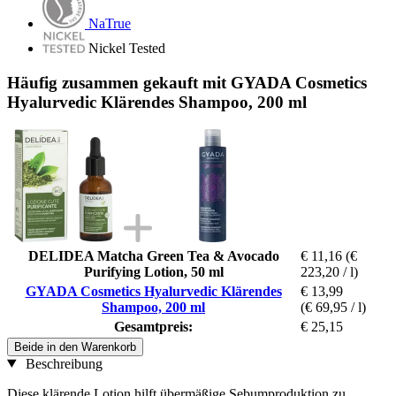
NaTrue
Nickel Tested
Häufig zusammen gekauft mit GYADA Cosmetics
Hyalurvedic Klärendes Shampoo, 200 ml
DELIDEA Matcha Green Tea & Avocado
€ 11,16
(€
Purifying Lotion, 50 ml
223,20 / l)
GYADA Cosmetics Hyalurvedic Klärendes
€ 13,99
Shampoo, 200 ml
(€ 69,95 / l)
Gesamtpreis:
€ 25,15
Beide in den Warenkorb
Beschreibung
Diese klärende Lotion hilft übermäßige Sebumproduktion zu