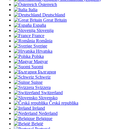
Österreich
Italia
Deutschland
Great Britain
España
Slovenija
France
România
Sverige
Hrvatska
Polska
Magyar
Suomi
България
Schweiz
Suisse
Svizzera
Switzerland
Slovensko
Česká republika
Ireland
Nederland
Belgique
België
Portugal