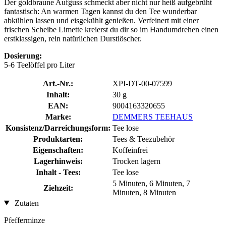
Der goldbraune Aufguss schmeckt aber nicht nur heiß aufgebrüht
fantastisch: An warmen Tagen kannst du den Tee wunderbar
abkühlen lassen und eisgekühlt genießen. Verfeinert mit einer
frischen Scheibe Limette kreierst du dir so im Handumdrehen einen
erstklassigen, rein natürlichen Durstlöscher.
Dosierung:
5-6 Teelöffel pro Liter
Art.-Nr.:
XPI-DT-00-07599
Inhalt:
30 g
EAN:
9004163320655
Marke:
DEMMERS TEEHAUS
Konsistenz/Darreichungsform:
Tee lose
Produktarten:
Tees & Teezubehör
Eigenschaften:
Koffeinfrei
Lagerhinweis:
Trocken lagern
Inhalt - Tees:
Tee lose
5 Minuten, 6 Minuten, 7
Ziehzeit:
Minuten, 8 Minuten
Zutaten
Pfefferminze