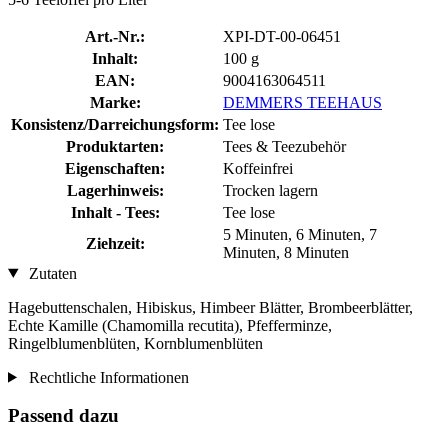
Art.-Nr.:
XPI-DT-00-06451
Inhalt:
100 g
EAN:
9004163064511
Marke:
DEMMERS TEEHAUS
Konsistenz/Darreichungsform:
Tee lose
Produktarten:
Tees & Teezubehör
Eigenschaften:
Koffeinfrei
Lagerhinweis:
Trocken lagern
Inhalt - Tees:
Tee lose
5 Minuten, 6 Minuten, 7
Ziehzeit:
Minuten, 8 Minuten
Zutaten
Hagebuttenschalen, Hibiskus, Himbeer Blätter, Brombeerblätter,
Echte Kamille (Chamomilla recutita), Pfefferminze,
Ringelblumenblüten, Kornblumenblüten
Rechtliche Informationen
Passend dazu