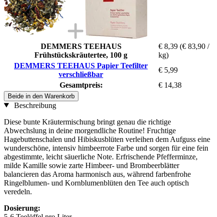
DEMMERS TEEHAUS
€ 8,39
(€ 83,90 /
Frühstückskräutertee, 100 g
kg)
DEMMERS TEEHAUS Papier Teefilter
€ 5,99
verschließbar
Gesamtpreis:
€ 14,38
Beide in den Warenkorb
Beschreibung
Diese bunte Kräutermischung bringt genau die richtige
Abwechslung in deine morgendliche Routine! Fruchtige
Hagebuttenschalen und Hibiskusblüten verleihen dem Aufguss eine
wunderschöne, intensiv himbeerrote Farbe und sorgen für eine fein
abgestimmte, leicht säuerliche Note. Erfrischende Pfefferminze,
milde Kamille sowie zarte Himbeer- und Brombeerblätter
balancieren das Aroma harmonisch aus, während farbenfrohe
Ringelblumen- und Kornblumenblüten den Tee auch optisch
veredeln.
Dosierung:
5-6 Teelöffel pro Liter