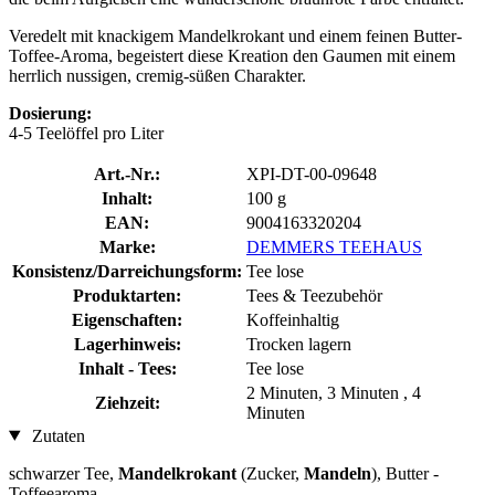
Veredelt mit knackigem Mandelkrokant und einem feinen Butter-
Toffee-Aroma, begeistert diese Kreation den Gaumen mit einem
herrlich nussigen, cremig-süßen Charakter.
Dosierung:
4-5 Teelöffel pro Liter
Art.-Nr.:
XPI-DT-00-09648
Inhalt:
100 g
EAN:
9004163320204
Marke:
DEMMERS TEEHAUS
Konsistenz/Darreichungsform:
Tee lose
Produktarten:
Tees & Teezubehör
Eigenschaften:
Koffeinhaltig
Lagerhinweis:
Trocken lagern
Inhalt - Tees:
Tee lose
2 Minuten, 3 Minuten , 4
Ziehzeit:
Minuten
Zutaten
schwarzer Tee,
Mandelkrokant
(Zucker,
Mandeln
), Butter -
Toffeearoma