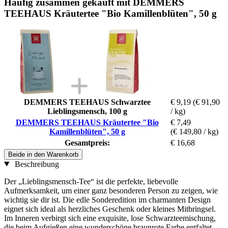
Häufig zusammen gekauft mit DEMMERS
TEEHAUS Kräutertee "Bio Kamillenblüten", 50 g
DEMMERS TEEHAUS Schwarztee
€ 9,19
(€ 91,90
Lieblingsmensch, 100 g
/ kg)
DEMMERS TEEHAUS Kräutertee "Bio
€ 7,49
Kamillenblüten", 50 g
(€ 149,80 / kg)
Gesamtpreis:
€ 16,68
Beide in den Warenkorb
Beschreibung
Der „Lieblingsmensch-Tee“ ist die perfekte, liebevolle
Aufmerksamkeit, um einer ganz besonderen Person zu zeigen, wie
wichtig sie dir ist. Die edle Sonderedition im charmanten Design
eignet sich ideal als herzliches Geschenk oder kleines Mitbringsel.
Im Inneren verbirgt sich eine exquisite, lose Schwarzteemischung,
die beim Aufgießen eine wunderschöne braunrote Farbe entfaltet.