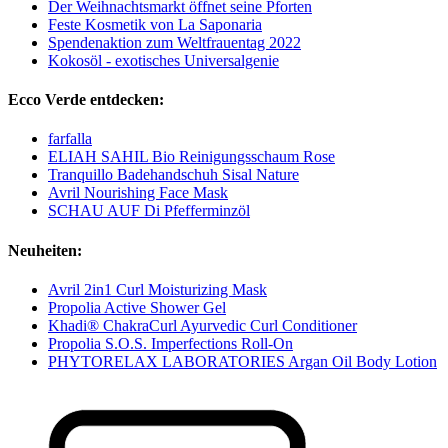
Der Weihnachtsmarkt öffnet seine Pforten
Feste Kosmetik von La Saponaria
Spendenaktion zum Weltfrauentag 2022
Kokosöl - exotisches Universalgenie
Ecco Verde entdecken:
farfalla
ELIAH SAHIL Bio Reinigungsschaum Rose
Tranquillo Badehandschuh Sisal Nature
Avril Nourishing Face Mask
SCHAU AUF Di Pfefferminzöl
Neuheiten:
Avril 2in1 Curl Moisturizing Mask
Propolia Active Shower Gel
Khadi® ChakraCurl Ayurvedic Curl Conditioner
Propolia S.O.S. Imperfections Roll-On
PHYTORELAX LABORATORIES Argan Oil Body Lotion