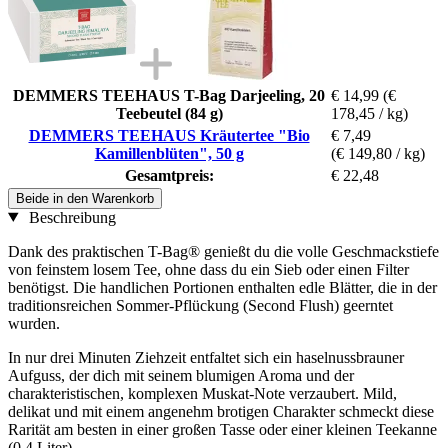
DEMMERS TEEHAUS T-Bag Darjeeling, 20
€ 14,99
(€
Teebeutel (84 g)
178,45 / kg)
DEMMERS TEEHAUS Kräutertee "Bio
€ 7,49
Kamillenblüten", 50 g
(€ 149,80 / kg)
Gesamtpreis:
€ 22,48
Beide in den Warenkorb
Beschreibung
Dank des praktischen T-Bag® genießt du die volle Geschmackstiefe
von feinstem losem Tee, ohne dass du ein Sieb oder einen Filter
benötigst. Die handlichen Portionen enthalten edle Blätter, die in der
traditionsreichen Sommer-Pflückung (Second Flush) geerntet
wurden.
In nur drei Minuten Ziehzeit entfaltet sich ein haselnussbrauner
Aufguss, der dich mit seinem blumigen Aroma und der
charakteristischen, komplexen Muskat-Note verzaubert. Mild,
delikat und mit einem angenehm brotigen Charakter schmeckt diese
Rarität am besten in einer großen Tasse oder einer kleinen Teekanne
(0,4 Liter).