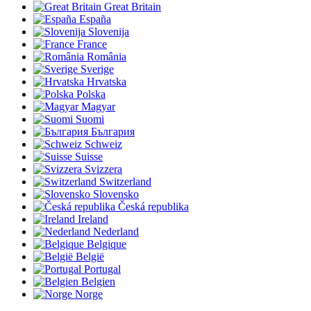
Great Britain
España
Slovenija
France
România
Sverige
Hrvatska
Polska
Magyar
Suomi
България
Schweiz
Suisse
Svizzera
Switzerland
Slovensko
Česká republika
Ireland
Nederland
Belgique
België
Portugal
Belgien
Norge