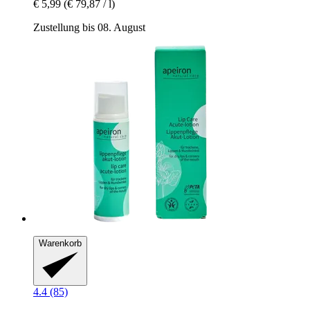
€ 5,99
(€ 79,87 / l)
Zustellung bis 08. August
Warenkorb
4.4 (85)