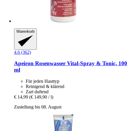
Warenkorb
4.6 (362)
Apeiron
Rosenwasser Vital-​Spray & Tonic, 100
ml
Für jeden Hauttyp
Reinigend & klärend
Zart duftend
€ 14,99
(€ 149,90 / l)
Zustellung bis 08. August