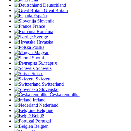
Deutschland
Great Britain
España
Slovenija
France
România
Sverige
Hrvatska
Polska
Magyar
Suomi
България
Schweiz
Suisse
Svizzera
Switzerland
Slovensko
Česká republika
Ireland
Nederland
Belgique
België
Portugal
Belgien