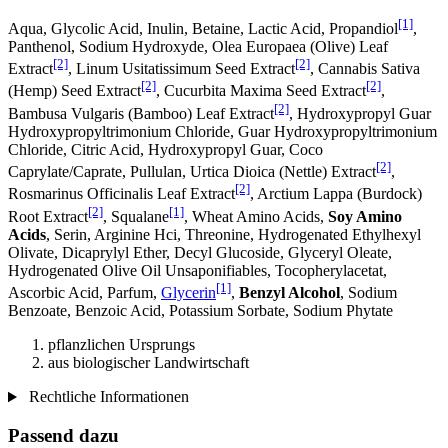
[1]
Aqua, Glycolic Acid, Inulin, Betaine, Lactic Acid, Propandiol
,
Panthenol, Sodium Hydroxyde, Olea Europaea (Olive) Leaf
[2]
[2]
Extract
, Linum Usitatissimum Seed Extract
, Cannabis Sativa
[2]
[2]
(Hemp) Seed Extract
, Cucurbita Maxima Seed Extract
,
[2]
Bambusa Vulgaris (Bamboo) Leaf Extract
, Hydroxypropyl Guar
Hydroxypropyltrimonium Chloride, Guar Hydroxypropyltrimonium
Chloride, Citric Acid, Hydroxypropyl Guar, Coco
[2]
Caprylate/Caprate, Pullulan, Urtica Dioica (Nettle) Extract
,
[2]
Rosmarinus Officinalis Leaf Extract
, Arctium Lappa (Burdock)
[2]
[1]
Root Extract
, Squalane
, Wheat Amino Acids,
Soy Amino
Acids
, Serin, Arginine Hci, Threonine, Hydrogenated Ethylhexyl
Olivate, Dicaprylyl Ether, Decyl Glucoside, Glyceryl Oleate,
Hydrogenated Olive Oil Unsaponifiables, Tocopherylacetat,
[1]
Ascorbic Acid, Parfum,
Glycerin
,
Benzyl Alcohol
, Sodium
Benzoate, Benzoic Acid, Potassium Sorbate, Sodium Phytate
pflanzlichen Ursprungs
aus biologischer Landwirtschaft
Rechtliche Informationen
Passend dazu