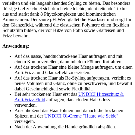
verleihen und ein langanhaltendes Styling zu bieten. Das besonders
flüssige Gel zeichnet sich durch eine leichte, nicht fettende Textur
aus und stärkt dank 8 Phytokomplexen und biomimetischen
Aminosäuren. Der saure pH-Wert glättet die Haarfaser und sorgt für
den Glanzeffekt, während die elastischen Polymere einen flexiblen
Schutzfilm bilden, der vor Hitze von Föhn sowie Glätteisen und
Frizz bewahrt.
Anwendung:
Auf das nasse, handtuchtrockene Haar auftragen und mit
einem Kamm verteilen, dann mit dem Föhnen fortfahren.
Auf das trockene Haar eine kleine Menge auftragen, um einen
Anti-Frizz- und Glanzeffekt zu erzielen.
Auf das trockene Haar als Re-Styling aufgetragen, verleiht es
neues Volumen und Glanz, ohne zu beschweren, und bewahrt
dabei Geschmeidigkeit sowie Flexibilität.
Bei sehr trockenem Haar erst das
UNDICI Hitzeschutz &
Anti-Frizz Fluid
auftragen, danach den Hair Gloss
verwenden.
Anschließend das Haar föhnen und danach die trockenen
Spitzen mit der
UNDICI Öl-Creme "Haare wie Seide"
versiegeln.
Nach der Anwendung die Hände gründlich abspülen.