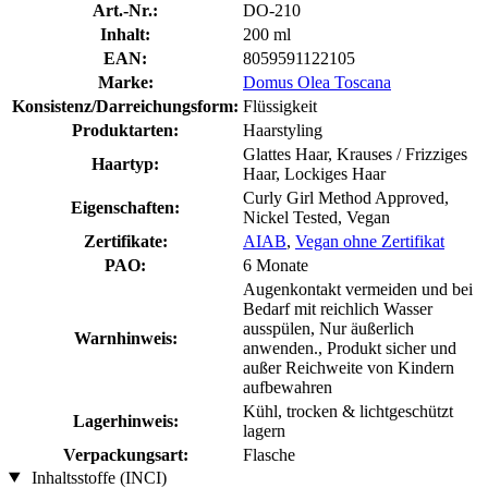
Art.-Nr.:
DO-210
Inhalt:
200 ml
EAN:
8059591122105
Marke:
Domus Olea Toscana
Konsistenz/Darreichungsform:
Flüssigkeit
Produktarten:
Haarstyling
Glattes Haar, Krauses / Frizziges
Haartyp:
Haar, Lockiges Haar
Curly Girl Method Approved,
Eigenschaften:
Nickel Tested, Vegan
Zertifikate:
AIAB
,
Vegan ohne Zertifikat
PAO:
6 Monate
Augenkontakt vermeiden und bei
Bedarf mit reichlich Wasser
ausspülen, Nur äußerlich
Warnhinweis:
anwenden., Produkt sicher und
außer Reichweite von Kindern
aufbewahren
Kühl, trocken & lichtgeschützt
Lagerhinweis:
lagern
Verpackungsart:
Flasche
Inhaltsstoffe (INCI)