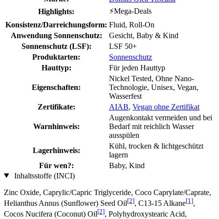
⚡Mega-Deals
Highlights:
Konsistenz/Darreichungsform:
Fluid, Roll-On
Anwendung Sonnenschutz:
Gesicht, Baby & Kind
Sonnenschutz (LSF):
LSF 50+
Produktarten:
Sonnenschutz
Hauttyp:
Für jeden Hauttyp
Nickel Tested, Ohne Nano-
Eigenschaften:
Technologie, Unisex, Vegan,
Wasserfest
Zertifikate:
AIAB
,
Vegan ohne Zertifikat
Augenkontakt vermeiden und bei
Warnhinweis:
Bedarf mit reichlich Wasser
ausspülen
Kühl, trocken & lichtgeschützt
Lagerhinweis:
lagern
Für wen?:
Baby, Kind
Inhaltsstoffe (INCI)
Zinc Oxide, Caprylic/Capric Triglyceride, Coco Caprylate/Caprate,
[2]
[1]
Helianthus Annus (Sunflower) Seed Oil
, C13‐15 Alkane
,
[2]
Cocos Nucifera (Coconut) Oil
, Polyhydroxystearic Acid,