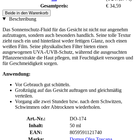
Gesamtpreis:
€ 34,59
Beide in den Warenkorb
Beschreibung
Das Sonnenschutz-Fluid für das Gesicht ist nicht nur angenehm
aufzutragen, sondern auch besonders handlich. Seine tolle Textur
zieht rasch ein und hinterlässt weder fettigen Glanz, noch einen
weißen Film. Seine physikalischen Filter bieten einen
ausgewogenen UVA-/UVB-Schutz, während die ausgesuchten
Pflanzenextrakte die Haut pflegen, mit Feuchtigkeit versorgen und
für Geschmeidigkeit sorgen.
Anwendung:
Vor Gebrauch gut schütteln.
Großzügig auf das Gesicht auftragen und gleichmäßig
verteilen.
Vorgang alle zwei Stunden bzw. nach dem Schwitzen,
Schwimmen oder Abtrocknen wiederholen.
Art.-Nr.:
DO-174
Inhalt:
50 ml
EAN:
8059591121740
Marke:
Domus Olea Toscana