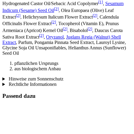
[1]
Hydrogenated Castor Oil/Sebacic Acid Copolymer
,
Sesamum
[2]
Indicum (Sesame) Seed Oil
, Olea Europaea (Olive) Leaf
[2]
[2]
Extract
, Helichrysum Italicum Flower Extract
, Calendula
[2]
Officinalis Flower Extract
, Tocopherol (Vitamin E), Prunus
[2]
[2]
Armeniaca (Apricot) Kernel Oil
, Bisabolol
, Daucus Carota
[2]
Sativa Root Extract
,
Oryzanol
,
Juglans Regia (Walnut) Shell
Extract
, Parfum, Pongamia Pinnata Seed Extract, Lauroyl Lysine,
Glycine Soja Oil Unsaponifiables, Helianthus Annus (Sunflower)
Seed Oil
pflanzlichen Ursprungs
aus biologischem Anbau
Hinweise zum Sonnenschutz
Rechtliche Informationen
Passend dazu