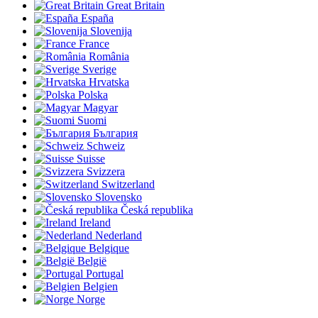
Great Britain
España
Slovenija
France
România
Sverige
Hrvatska
Polska
Magyar
Suomi
България
Schweiz
Suisse
Svizzera
Switzerland
Slovensko
Česká republika
Ireland
Nederland
Belgique
België
Portugal
Belgien
Norge