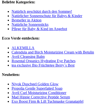
Beliebte Kategorien:
Natürlich geschützt durch den Sommer!
Natürlicher Sonnenschutz für Babys & Kinder
Bestseller in Aktion
Natürliche Sonnensticks
Pflege für Baby & Kind im Angebot
Ecco Verde entdecken:
ALKEMILLA
Calendula and Birch Moisturizing Cream with Betulin
Avril Cleansing Balm
Rosental Organics Hydrating Eye Patches
tea exclusive Bio Früchtetee Berry´s Best
Neuheiten:
Niyok Duschgel Golden Glow
Propolia Gentle Superfatted Soap
Avril Curl Moisturizing Conditioner
Mad Hippie Corrective Peptide Serum
Exo Boost Firm & Lift Tuchmaske Granatapfel