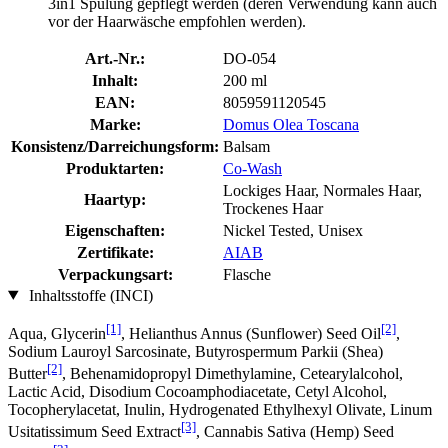
3in1 Spülung gepflegt werden (deren Verwendung kann auch
vor der Haarwäsche empfohlen werden).
Art.-Nr.:
DO-054
Inhalt:
200 ml
EAN:
8059591120545
Marke:
Domus Olea Toscana
Konsistenz/Darreichungsform:
Balsam
Produktarten:
Co-Wash
Lockiges Haar, Normales Haar,
Haartyp:
Trockenes Haar
Eigenschaften:
Nickel Tested, Unisex
Zertifikate:
AIAB
Verpackungsart:
Flasche
Inhaltsstoffe (INCI)
[1]
[2]
Aqua, Glycerin
, Helianthus Annus (Sunflower) Seed Oil
,
Sodium Lauroyl Sarcosinate, Butyrospermum Parkii (Shea)
[2]
Butter
, Behenamidopropyl Dimethylamine, Cetearylalcohol,
Lactic Acid, Disodium Cocoamphodiacetate, Cetyl Alcohol,
Tocopherylacetat, Inulin, Hydrogenated Ethylhexyl Olivate, Linum
[3]
Usitatissimum Seed Extract
, Cannabis Sativa (Hemp) Seed