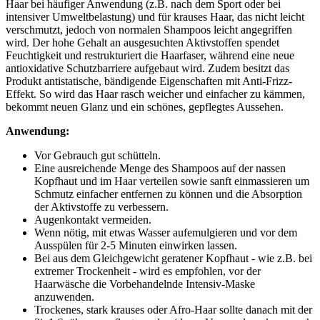
Haar bei häufiger Anwendung (z.B. nach dem Sport oder bei
intensiver Umweltbelastung) und für krauses Haar, das nicht leicht
verschmutzt, jedoch von normalen Shampoos leicht angegriffen
wird. Der hohe Gehalt an ausgesuchten Aktivstoffen spendet
Feuchtigkeit und restrukturiert die Haarfaser, während eine neue
antioxidative Schutzbarriere aufgebaut wird. Zudem besitzt das
Produkt antistatische, bändigende Eigenschaften mit Anti-Frizz-
Effekt. So wird das Haar rasch weicher und einfacher zu kämmen,
bekommt neuen Glanz und ein schönes, gepflegtes Aussehen.
Anwendung:
Vor Gebrauch gut schütteln.
Eine ausreichende Menge des Shampoos auf der nassen
Kopfhaut und im Haar verteilen sowie sanft einmassieren um
Schmutz einfacher entfernen zu können und die Absorption
der Aktivstoffe zu verbessern.
Augenkontakt vermeiden.
Wenn nötig, mit etwas Wasser aufemulgieren und vor dem
Ausspülen für 2-5 Minuten einwirken lassen.
Bei aus dem Gleichgewicht geratener Kopfhaut - wie z.B. bei
extremer Trockenheit - wird es empfohlen, vor der
Haarwäsche die Vorbehandelnde Intensiv-Maske
anzuwenden.
Trockenes, stark krauses oder Afro-Haar sollte danach mit der