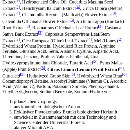
[3]
Extract
, Hydrogenated Olive Oil, Cucurbita Maxima Seed
[3]
[4]
Extract
, Helichrysum Italicum Extract
, Urtica Dioica (Nettle)
[4]
[3]
Extract
, Chamomilla Recutita (Matricaria) Flower Extract
,
[3]
Calendula Officinalis Flower Extract
, Arctium Lappa (Burdock)
[3]
[3]
Root Extract
, Rosmarinus Officinalis Leaf Extract
, Castanea
[3]
Sativa Bark Extract
, Cupressus Sempervirens Leaf/Stem
[3]
[4]
[2]
Extract
, Olea Europaea (Olive) Leaf Extract
, Mel (Honey)
,
Hydrolized Wheat Protein, Hydrolized Rice Protein, Arginine
Ferulate, Glutamic Acid, Serin, Alanine, Cystine, Aspartic Acid,
Threonine, Leucine, Proline, Valine, Panthenol, Guar
[5]
Hydroxypropyltrimonium Chloride, Tartaric Acid
, Pyrus Malus
[6]
[6]
(Apple) Fruit Extract
,
Citrus Limon (Lemon) Fruit Extract
,
[5]
[6]
[6]
Citricacid
, Hydrolyzed Grape Skin
, Hydrolyzed Wheat Bran
,
Cocamidopropyl Betaine, Ascorbyl Palmitate (Vitamin C), Ascorbic
Acid (Vitamin C), Parfum, Potassium Sorbate, Phenoxyethanol,
Ethylhexylglycerin, Sodium Benzoate, Sodium Hydroxyde
pflanzlichen Ursprungs
aus kontrolliert biologischem Anbau
Exklusiver Phytokomplex Extrakt biologischer Herkunft
entwickelt in Zusammenarbeit mit dem Technology and
Science Center der Universität Florenz
aktiver Mix mit AHA