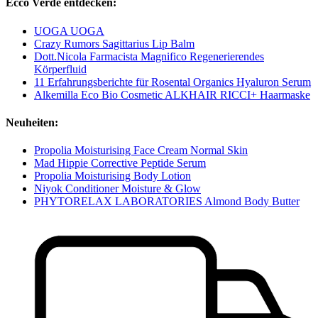
Ecco Verde entdecken:
UOGA UOGA
Crazy Rumors Sagittarius Lip Balm
Dott.Nicola Farmacista Magnifico Regenerierendes
Körperfluid
11 Erfahrungsberichte für Rosental Organics Hyaluron Serum
Alkemilla Eco Bio Cosmetic ALKHAIR RICCI+ Haarmaske
Neuheiten:
Propolia Moisturising Face Cream Normal Skin
Mad Hippie Corrective Peptide Serum
Propolia Moisturising Body Lotion
Niyok Conditioner Moisture & Glow
PHYTORELAX LABORATORIES Almond Body Butter