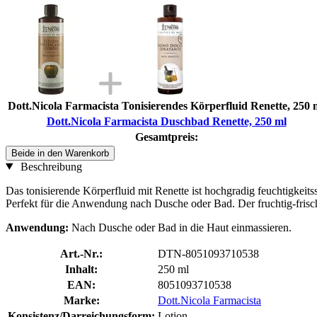
Dott.Nicola Farmacista Tonisierendes Körperfluid Renette, 250 
Dott.Nicola Farmacista Duschbad Renette, 250 ml
Gesamtpreis:
Beide in den Warenkorb
Beschreibung
Das tonisierende Körperfluid mit Renette ist hochgradig feuchtigkeitss
Perfekt für die Anwendung nach Dusche oder Bad. Der fruchtig-frische
Anwendung:
Nach Dusche oder Bad in die Haut einmassieren.
Art.-Nr.:
DTN-8051093710538
Inhalt:
250 ml
EAN:
8051093710538
Marke:
Dott.Nicola Farmacista
Konsistenz/Darreichungsform:
Lotion