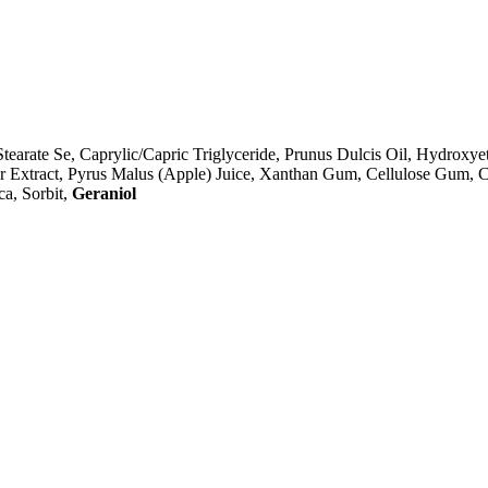
Stearate Se, Caprylic/Capric Triglyceride, Prunus Dulcis Oil, Hydroxy
 Extract, Pyrus Malus (Apple) Juice, Xanthan Gum, Cellulose Gum, Cit
a, Sorbit,
Geraniol