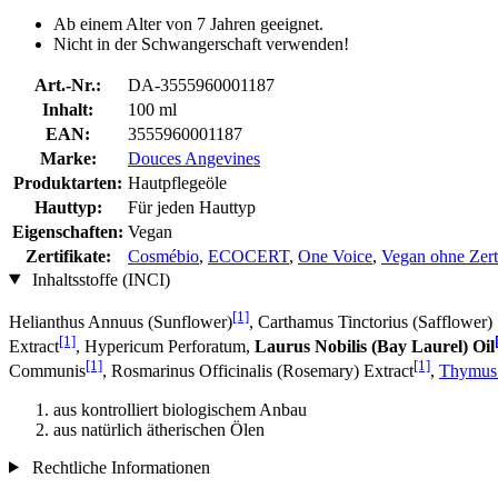
Ab einem Alter von 7 Jahren geeignet.
Nicht in der Schwangerschaft verwenden!
Art.-Nr.:
DA-3555960001187
Inhalt:
100 ml
EAN:
3555960001187
Marke:
Douces Angevines
Produktarten:
Hautpflegeöle
Hauttyp:
Für jeden Hauttyp
Eigenschaften:
Vegan
Zertifikate:
Cosmébio
,
ECOCERT
,
One Voice
,
Vegan ohne Zerti
Inhaltsstoffe (INCI)
[1]
Helianthus Annuus (Sunflower)
, Carthamus Tinctorius (Safflower)
[1]
Extract
, Hypericum Perforatum,
Laurus Nobilis (Bay Laurel) Oil
[1]
[1]
Communis
, Rosmarinus Officinalis (Rosemary) Extract
,
Thymus 
aus kontrolliert biologischem Anbau
aus natürlich ätherischen Ölen
Rechtliche Informationen