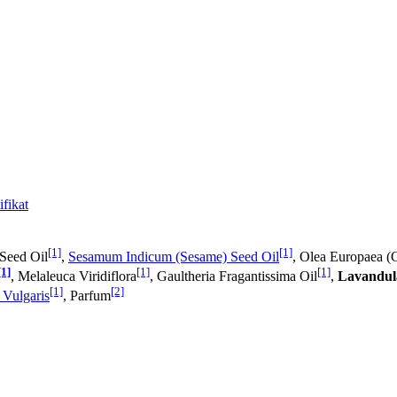
fikat
[1]
[1]
 Seed Oil
,
Sesamum Indicum (Sesame) Seed Oil
, Olea Europaea (O
[1]
[1]
[1]
, Melaleuca Viridiflora
, Gaultheria Fragantissima Oil
,
Lavandula
[1]
[2]
Vulgaris
, Parfum