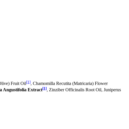
[1]
live) Fruit Oil
, Chamomilla Recutita (Matricaria) Flower
[1]
 Angustifolia Extract
, Zinziber Officinalis Root Oil, Juniperus