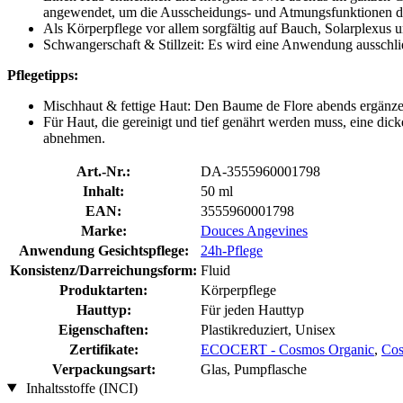
angewendet, um die Ausscheidungs- und Atmungsfunktionen de
Als Körperpflege vor allem sorgfältig auf Bauch, Solarplexus 
Schwangerschaft & Stillzeit: Es wird eine Anwendung ausschli
Pflegetipps:
Mischhaut & fettige Haut: Den Baume de Flore abends ergänze
Für Haut, die gereinigt und tief genährt werden muss, eine di
abnehmen.
Art.-Nr.:
DA-3555960001798
Inhalt:
50 ml
EAN:
3555960001798
Marke:
Douces Angevines
Anwendung Gesichtspflege:
24h-Pflege
Konsistenz/Darreichungsform:
Fluid
Produktarten:
Körperpflege
Hauttyp:
Für jeden Hauttyp
Eigenschaften:
Plastikreduziert, Unisex
Zertifikate:
ECOCERT - Cosmos Organic
,
Cos
Verpackungsart:
Glas, Pumpflasche
Inhaltsstoffe (INCI)