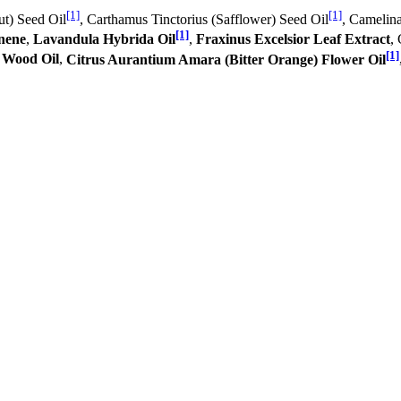
[1]
[1]
ut) Seed Oil
, Carthamus Tinctorius (Safflower) Seed Oil
, Camelina
[1]
nene
,
Lavandula Hybrida Oil
,
Fraxinus Excelsior Leaf Extract
, 
[1]
a Wood Oil
,
Citrus Aurantium Amara (Bitter Orange) Flower Oil