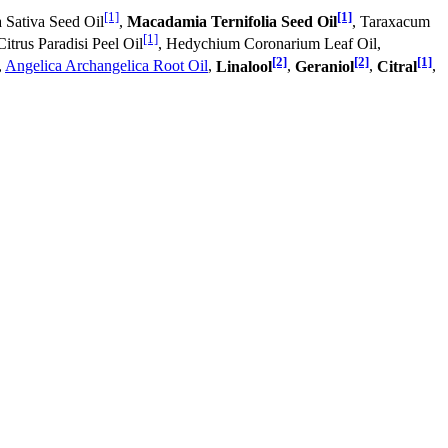
[1]
[1]
 Sativa Seed Oil
,
Macadamia Ternifolia Seed Oil
, Taraxacum
[1]
Citrus Paradisi Peel Oil
, Hedychium Coronarium Leaf Oil,
[2]
[2]
[1]
,
Angelica Archangelica Root Oil
,
Linalool
,
Geraniol
,
Citral
,