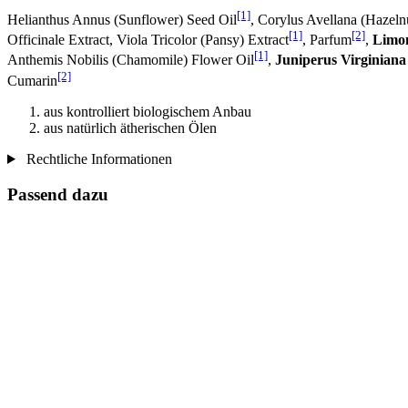
[1]
Helianthus Annus (Sunflower) Seed Oil
, Corylus Avellana (Hazeln
[1]
[2]
Officinale Extract, Viola Tricolor (Pansy) Extract
, Parfum
,
Limo
[1]
Anthemis Nobilis (Chamomile) Flower Oil
,
Juniperus Virginian
[2]
Cumarin
aus kontrolliert biologischem Anbau
aus natürlich ätherischen Ölen
Rechtliche Informationen
Passend dazu