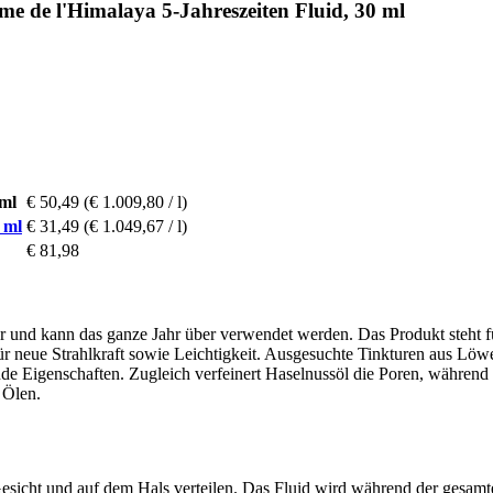
 de l'Himalaya 5-Jahreszeiten Fluid, 30 ml
 ml
€ 50,49
(€ 1.009,80 / l)
 ml
€ 31,49
(€ 1.049,67 / l)
€ 81,98
 und kann das ganze Jahr über verwendet werden. Das Produkt steht für 
 für neue Strahlkraft sowie Leichtigkeit. Ausgesuchte Tinkturen aus L
nde Eigenschaften. Zugleich verfeinert Haselnussöl die Poren, während 
 Ölen.
icht und auf dem Hals verteilen. Das Fluid wird während der gesamt