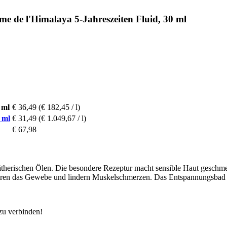
 de l'Himalaya 5-Jahreszeiten Fluid, 30 ml
 ml
€ 36,49
(€ 182,45 / l)
 ml
€ 31,49
(€ 1.049,67 / l)
€ 67,98
 ätherischen Ölen. Die besondere Rezeptur macht sensible Haut geschm
eren das Gewebe und lindern Muskelschmerzen. Das Entspannungsbad be
zu verbinden!