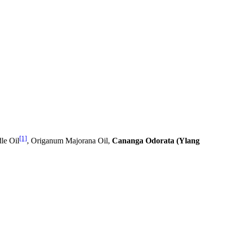
[1]
le Oil
, Origanum Majorana Oil,
Cananga Odorata (Ylang