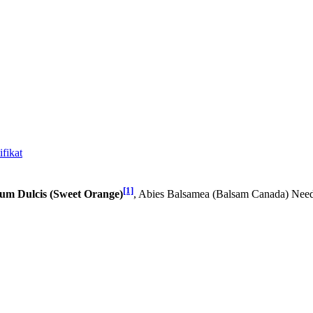
fikat
[1]
ium Dulcis (Sweet Orange)
, Abies Balsamea (Balsam Canada) Need