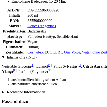
Empfohlene Badedauer: 15-20 Min.
Art.-Nr.:
DA-3555960000920
Inhalt:
200 ml
EAN:
3555960000920
Marke:
Douces Angevines
Produktarten:
Badezusätze
Hauttyp:
Für jeden Hauttyp, Sensible Haut
Eigenschaften:
Vegan
Duftnoten:
Blumig
Zertifikate:
Cosmébio
,
ECOCERT
,
One Voice
,
Vegan ohne Zerti
Inhaltsstoffe (INCI)
[1]
[1]
[1]
Vegetable Glycerin
, Ethanol
, Pinus Sylvestris
,
Citrus Aurant
[1]
[2]
Ylang)
, Parfum (Fragrance)
aus kontrolliert biologischem Anbau
aus natürlich ätherischen Ölen
Rechtliche Informationen
Passend dazu