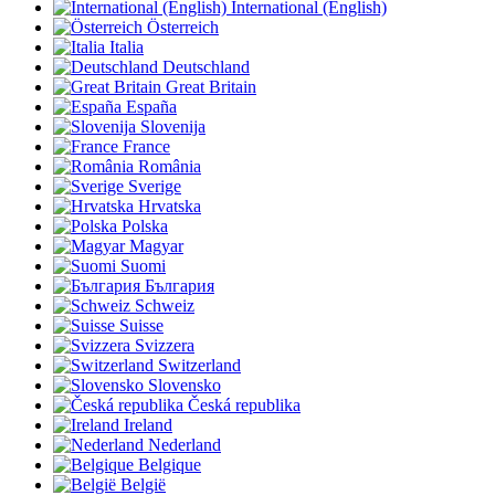
International (English)
Österreich
Italia
Deutschland
Great Britain
España
Slovenija
France
România
Sverige
Hrvatska
Polska
Magyar
Suomi
България
Schweiz
Suisse
Svizzera
Switzerland
Slovensko
Česká republika
Ireland
Nederland
Belgique
België