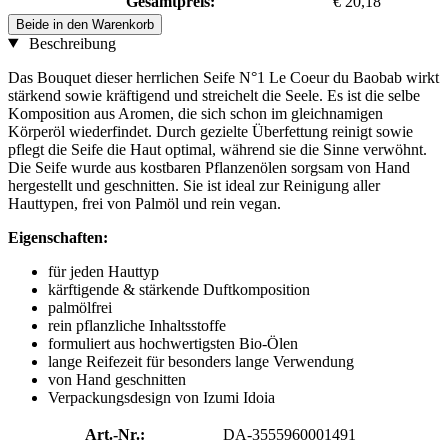
Gesamtpreis:
€ 20,18
Beide in den Warenkorb
Beschreibung
Das Bouquet dieser herrlichen Seife N°1 Le Coeur du Baobab wirkt
stärkend sowie kräftigend und streichelt die Seele. Es ist die selbe
Komposition aus Aromen, die sich schon im gleichnamigen
Körperöl wiederfindet. Durch gezielte Überfettung reinigt sowie
pflegt die Seife die Haut optimal, während sie die Sinne verwöhnt.
Die Seife wurde aus kostbaren Pflanzenölen sorgsam von Hand
hergestellt und geschnitten. Sie ist ideal zur Reinigung aller
Hauttypen, frei von Palmöl und rein vegan.
Eigenschaften:
für jeden Hauttyp
kärftigende & stärkende Duftkomposition
palmölfrei
rein pflanzliche Inhaltsstoffe
formuliert aus hochwertigsten Bio-Ölen
lange Reifezeit für besonders lange Verwendung
von Hand geschnitten
Verpackungsdesign von Izumi Idoia
Art.-Nr.:
DA-3555960001491