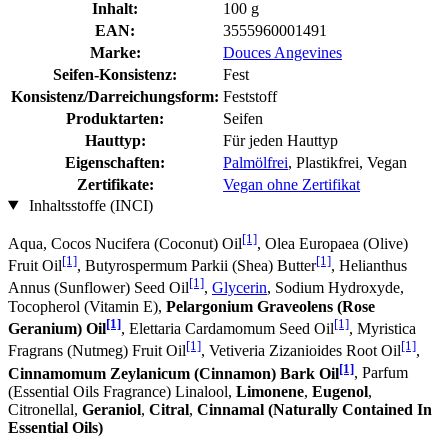
Inhalt:
100 g
EAN:
3555960001491
Marke:
Douces Angevines
Seifen-Konsistenz:
Fest
Konsistenz/Darreichungsform:
Feststoff
Produktarten:
Seifen
Hauttyp:
Für jeden Hauttyp
Eigenschaften:
Palmölfrei
, Plastikfrei, Vegan
Zertifikate:
Vegan ohne Zertifikat
Inhaltsstoffe (INCI)
[1]
Aqua, Cocos Nucifera (Coconut) Oil
, Olea Europaea (Olive)
[1]
[1]
Fruit Oil
, Butyrospermum Parkii (Shea) Butter
, Helianthus
[1]
Annus (Sunflower) Seed Oil
,
Glycerin
, Sodium Hydroxyde,
Tocopherol (Vitamin E),
Pelargonium Graveolens (Rose
[1]
[1]
Geranium) Oil
, Elettaria Cardamomum Seed Oil
, Myristica
[1]
[1]
Fragrans (Nutmeg) Fruit Oil
, Vetiveria Zizanioides Root Oil
,
[1]
Cinnamomum Zeylanicum (Cinnamon) Bark Oil
, Parfum
(Essential Oils Fragrance) Linalool,
Limonene
,
Eugenol
,
Citronellal,
Geraniol
,
Citral
,
Cinnamal (Naturally Contained In
Essential Oils)