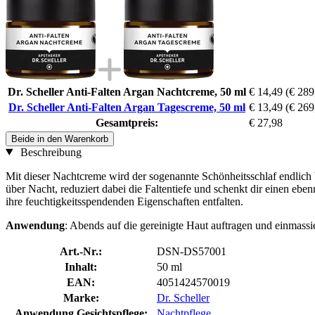
Dr. Scheller Anti-Falten Argan Nachtcreme, 50 ml
€ 14,49
(€ 289,
Dr. Scheller Anti-Falten Argan Tagescreme, 50 ml
€ 13,49
(€ 269,
Gesamtpreis:
€ 27,98
Beide in den Warenkorb
Beschreibung
Mit dieser Nachtcreme wird der sogenannte Schönheitsschlaf endlich 
über Nacht, reduziert dabei die Faltentiefe und schenkt dir einen e
ihre feuchtigkeitsspendenden Eigenschaften entfalten.
Anwendung
: Abends auf die gereinigte Haut auftragen und einmassi
Art.-Nr.:
DSN-DS57001
Inhalt:
50 ml
EAN:
4051424570019
Marke:
Dr. Scheller
Anwendung Gesichtspflege:
Nachtpflege