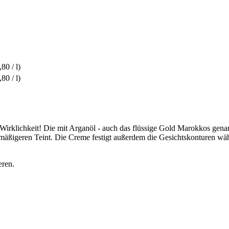
80 / l)
80 / l)
Wirklichkeit! Die mit Arganöl - auch das flüssige Gold Marokkos genann
benmäßigeren Teint. Die Creme festigt außerdem die Gesichtskonturen w
eren.