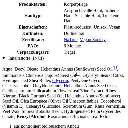
Produktarten:
Körperpflege
Anspruchsvolle Haut, Irritierte
Hauttyp:
Haut, Sensible Haut, Trockene
Haut
Eigenschaften:
Plastikreduziert, Unisex, Vegan
Duftnoten:
Duftneutral
Zertifikate:
NaTrue
,
Vegan Society
PAO:
6 Monate
Verpackungsart:
Tiegel
Inhaltsstoffe (INCI)
[1]
Aqua, Decyl Oleate, Helianthus Annus (Sunflower) Seed Oil
,
[1]
Simmondsia Chinensis (Jojoba) Seed Oil
, Glyceryl Stearat Citrat,
Hydrogenated Shea Butter,
Glycerin
, Pentylene Glycol,
Cetearylalcohol, Octyldodecanol, Helianthus Annus Seed Cera,
Cardiospermum Halicacabum Flower/Leaf/Vine Extract, Ribes
Nigrum (Black Currant) Seed Oil, Helianthus Annus (Sunflower)
Seed Oil, Olea Europaea (Olive) Oil Unsaponifiables, Tocopherol
(Vitamin E), Cetearyl Glucoside, Sclerotium Gum, Rhus Verniciflua
Peel Wax, Shorea Robusta Resin, Hydrogenated Palm Glycerides
Citrate,
Benzyl Alcohol
, Rosmarinus Officinalis Leaf Extract
aus kontrolliert biologischem Anbau