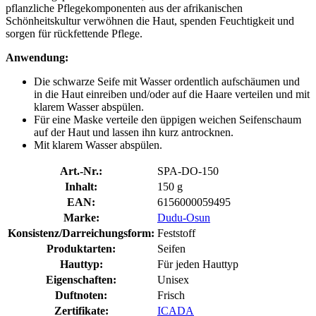
pflanzliche Pflegekomponenten aus der afrikanischen
Schönheitskultur verwöhnen die Haut, spenden Feuchtigkeit und
sorgen für rückfettende Pflege.
Anwendung:
Die schwarze Seife mit Wasser ordentlich aufschäumen und
in die Haut einreiben und/oder auf die Haare verteilen und mit
klarem Wasser abspülen.
Für eine Maske verteile den üppigen weichen Seifenschaum
auf der Haut und lassen ihn kurz antrocknen.
Mit klarem Wasser abspülen.
Art.-Nr.:
SPA-DO-150
Inhalt:
150 g
EAN:
6156000059495
Marke:
Dudu-Osun
Konsistenz/Darreichungsform:
Feststoff
Produktarten:
Seifen
Hauttyp:
Für jeden Hauttyp
Eigenschaften:
Unisex
Duftnoten:
Frisch
Zertifikate:
ICADA