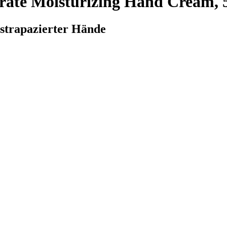
ate Moisturizing Hand Cream, 
 strapazierter Hände