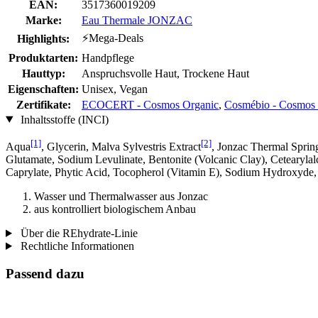
EAN:
3517360019209
Marke:
Eau Thermale JONZAC
⚡Mega-Deals
Highlights:
Produktarten:
Handpflege
Hauttyp:
Anspruchsvolle Haut, Trockene Haut
Eigenschaften:
Unisex, Vegan
Zertifikate:
ECOCERT - Cosmos Organic
,
Cosmébio - Cosmos 
Inhaltsstoffe (INCI)
[1]
[2]
Aqua
, Glycerin, Malva Sylvestris Extract
, Jonzac Thermal Sprin
Glutamate, Sodium Levulinate, Bentonite (Volcanic Clay), Cetearyla
Caprylate, Phytic Acid, Tocopherol (Vitamin E), Sodium Hydroxyde, 
Wasser und Thermalwasser aus Jonzac
aus kontrolliert biologischem Anbau
Über die REhydrate-Linie
Rechtliche Informationen
Passend dazu