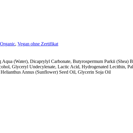
Organic
,
Vegan ohne Zertifikat
g Aqua (Water), Dicaprylyl Carbonate, Butyrospermum Parkii (Shea) B
lcohol, Glyceryl Undecylenate, Lactic Acid, Hydrogenated Lecithin, 
Helianthus Annus (Sunflower) Seed Oil, Glycerin Soja Oil