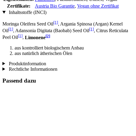
Zertifikate:
Austria Bio Garantie
,
Vegan ohne Zertifikat
Inhaltsstoffe (INCI)
[1]
Moringa Oleifera Seed Oil
, Argania Spinosa (Argan) Kernel
[1]
[1]
Oil
, Adansonia Digitata (Baobab) Seed Oil
, Citrus Reticulata
[1]
[2]
Peel Oil
,
Limonene
aus kontrolliert biologischem Anbau
aus natürlich ätherischen Ölen
Produktinformation
Rechtliche Informationen
Passend dazu