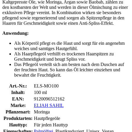
Kaltgepresste Öle, wie Moringa, Argan sowie Baobab, zählen zu
den kostbarsten der Welt und werden in dieser Ölmischung zu einer
exklusiven Pflege vereint. In Kombination wirken sie besonders
pflegend sowie regenerierend und sorgen als Spitzenpflege in den
Haaren für Geschmeidigkeit sowie einen Anti-Spliss-Effekt.
Anwendung:
Als Körperöl pflegt es die Haut und sorgt für ein angenehm
weiches und samtiges Hautgefühl.
Als Haarpflegeöl verhilft es trockenen Haarspitzen zu
Geschmeidigkeit und beugt Spliss vor.
Das Pflegeöl verteilt sich am besten nach dem Duschen auf
der feuchten Haut. So kann das Öl leichter einziehen und
bewahrt die Feuchtigkeit.
Art.-Nr.:
ELS-MO100
Inhalt:
100 ml
EAN:
9120096512162
Marke:
ELIAH SAHIL
Pflanzenart:
Moringa
Produktarten:
Hautpflegeöle
Hauttyp:
Für jeden Hauttyp
Eigenschaften:
Palmölfrei
, Plastikreduziert, Unisex, Vegan