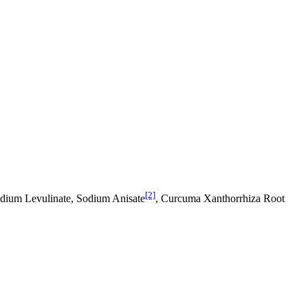
[2]
odium Levulinate, Sodium Anisate
, Curcuma Xanthorrhiza Root