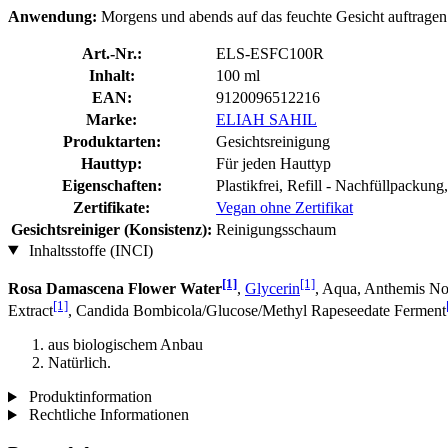
Anwendung:
Morgens und abends auf das feuchte Gesicht auftragen 
Art.-Nr.:
ELS-ESFC100R
Inhalt:
100 ml
EAN:
9120096512216
Marke:
ELIAH SAHIL
Produktarten:
Gesichtsreinigung
Hauttyp:
Für jeden Hauttyp
Eigenschaften:
Plastikfrei, Refill - Nachfüllpackun
Zertifikate:
Vegan ohne Zertifikat
Gesichtsreiniger (Konsistenz):
Reinigungsschaum
Inhaltsstoffe (INCI)
[1]
[1]
Rosa Damascena Flower Water
,
Glycerin
, Aqua, Anthemis No
[1]
Extract
, Candida Bombicola/Glucose/Methyl Rapeseedate Ferment
aus biologischem Anbau
Natürlich.
Produktinformation
Rechtliche Informationen