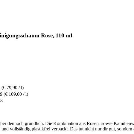
nigungsschaum Rose, 110 ml
9
(€ 79,90 / l)
99
(€ 109,00 / l)
98
 aber dennoch gründlich. Die Kombination aus Rosen- sowie Kamillenwa
p und vollständig plastikfrei verpackt. Das tut nicht nur dir gut, sonder