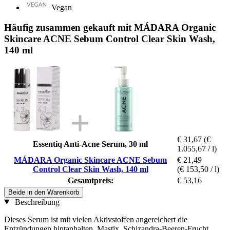
Vegan
Häufig zusammen gekauft mit MÁDARA Organic
Skincare ACNE Sebum Control Clear Skin Wash,
140 ml
€ 31,67
(€
Essentiq Anti-Acne Serum, 30 ml
1.055,67 / l)
MÁDARA Organic Skincare ACNE Sebum
€ 21,49
Control Clear Skin Wash, 140 ml
(€ 153,50 / l)
Gesamtpreis:
€ 53,16
Beide in den Warenkorb
Beschreibung
Dieses Serum ist mit vielen Aktivstoffen angereichert die
Entzündungen hintanhalten. Mastix, Schizandra-Beeren-Frucht,