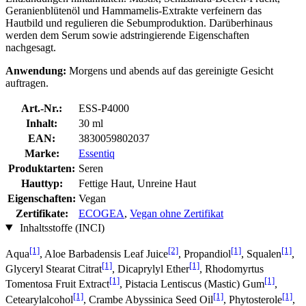
Geranienblütenöl und Hammamelis-Extrakte verfeinern das
Hautbild und regulieren die Sebumproduktion. Darüberhinaus
werden dem Serum sowie adstringierende Eigenschaften
nachgesagt.
Anwendung:
Morgens und abends auf das gereinigte Gesicht
auftragen.
Art.-Nr.:
ESS-P4000
Inhalt:
30 ml
EAN:
3830059802037
Marke:
Essentiq
Produktarten:
Seren
Hauttyp:
Fettige Haut, Unreine Haut
Eigenschaften:
Vegan
Zertifikate:
ECOGEA
,
Vegan ohne Zertifikat
Inhaltsstoffe (INCI)
[1]
[2]
[1]
[1]
Aqua
, Aloe Barbadensis Leaf Juice
, Propandiol
, Squalen
,
[1]
[1]
Glyceryl Stearat Citrat
, Dicaprylyl Ether
, Rhodomyrtus
[1]
[1]
Tomentosa Fruit Extract
, Pistacia Lentiscus (Mastic) Gum
,
[1]
[1]
[1]
Cetearylalcohol
, Crambe Abyssinica Seed Oil
, Phytosterole
,