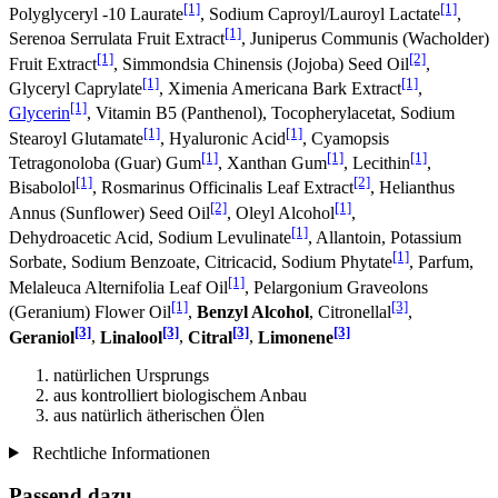
[1]
[1]
Polyglyceryl -10 Laurate
, Sodium Caproyl/Lauroyl Lactate
,
[1]
Serenoa Serrulata Fruit Extract
, Juniperus Communis (Wacholder)
[1]
[2]
Fruit Extract
, Simmondsia Chinensis (Jojoba) Seed Oil
,
[1]
[1]
Glyceryl Caprylate
, Ximenia Americana Bark Extract
,
[1]
Glycerin
, Vitamin B5 (Panthenol), Tocopherylacetat, Sodium
[1]
[1]
Stearoyl Glutamate
, Hyaluronic Acid
, Cyamopsis
[1]
[1]
[1]
Tetragonoloba (Guar) Gum
, Xanthan Gum
, Lecithin
,
[1]
[2]
Bisabolol
, Rosmarinus Officinalis Leaf Extract
, Helianthus
[2]
[1]
Annus (Sunflower) Seed Oil
, Oleyl Alcohol
,
[1]
Dehydroacetic Acid, Sodium Levulinate
, Allantoin, Potassium
[1]
Sorbate, Sodium Benzoate, Citricacid, Sodium Phytate
, Parfum,
[1]
Melaleuca Alternifolia Leaf Oil
, Pelargonium Graveolons
[1]
[3]
(Geranium) Flower Oil
,
Benzyl Alcohol
, Citronellal
,
[3]
[3]
[3]
[3]
Geraniol
,
Linalool
,
Citral
,
Limonene
natürlichen Ursprungs
aus kontrolliert biologischem Anbau
aus natürlich ätherischen Ölen
Rechtliche Informationen
Passend dazu