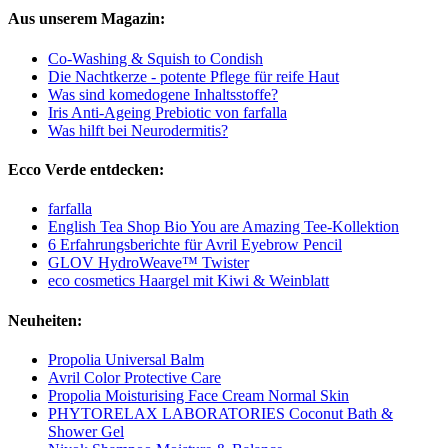
Aus unserem Magazin:
Co-Washing & Squish to Condish
Die Nachtkerze - potente Pflege für reife Haut
Was sind komedogene Inhaltsstoffe?
Iris Anti-Ageing Prebiotic von farfalla
Was hilft bei Neurodermitis?
Ecco Verde entdecken:
farfalla
English Tea Shop Bio You are Amazing Tee-Kollektion
6 Erfahrungsberichte für Avril Eyebrow Pencil
GLOV HydroWeave™ Twister
eco cosmetics Haargel mit Kiwi & Weinblatt
Neuheiten:
Propolia Universal Balm
Avril Color Protective Care
Propolia Moisturising Face Cream Normal Skin
PHYTORELAX LABORATORIES Coconut Bath &
Shower Gel