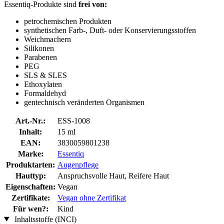
Essentiq-Produkte sind
frei von:
petrochemischen Produkten
synthetischen Farb-, Duft- oder Konservierungsstoffen
Weichmachern
Silikonen
Parabenen
PEG
SLS & SLES
Ethoxylaten
Formaldehyd
gentechnisch veränderten Organismen
Art.-Nr.:
ESS-1008
Inhalt:
15 ml
EAN:
3830059801238
Marke:
Essentiq
Produktarten:
Augenpflege
Hauttyp:
Anspruchsvolle Haut, Reifere Haut
Eigenschaften:
Vegan
Zertifikate:
Vegan ohne Zertifikat
Für wen?:
Kind
Inhaltsstoffe (INCI)