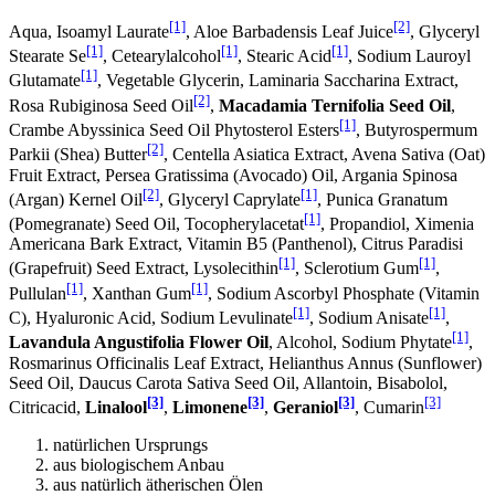
[1]
[2]
Aqua, Isoamyl Laurate
, Aloe Barbadensis Leaf Juice
, Glyceryl
[1]
[1]
[1]
Stearate Se
, Cetearylalcohol
, Stearic Acid
, Sodium Lauroyl
[1]
Glutamate
, Vegetable Glycerin, Laminaria Saccharina Extract,
[2]
Rosa Rubiginosa Seed Oil
,
Macadamia Ternifolia Seed Oil
,
[1]
Crambe Abyssinica Seed Oil Phytosterol Esters
, Butyrospermum
[2]
Parkii (Shea) Butter
, Centella Asiatica Extract, Avena Sativa (Oat)
Fruit Extract, Persea Gratissima (Avocado) Oil, Argania Spinosa
[2]
[1]
(Argan) Kernel Oil
, Glyceryl Caprylate
, Punica Granatum
[1]
(Pomegranate) Seed Oil, Tocopherylacetat
, Propandiol, Ximenia
Americana Bark Extract, Vitamin B5 (Panthenol), Citrus Paradisi
[1]
[1]
(Grapefruit) Seed Extract, Lysolecithin
, Sclerotium Gum
,
[1]
[1]
Pullulan
, Xanthan Gum
, Sodium Ascorbyl Phosphate (Vitamin
[1]
[1]
C), Hyaluronic Acid, Sodium Levulinate
, Sodium Anisate
,
[1]
Lavandula Angustifolia Flower Oil
, Alcohol, Sodium Phytate
,
Rosmarinus Officinalis Leaf Extract, Helianthus Annus (Sunflower)
Seed Oil, Daucus Carota Sativa Seed Oil, Allantoin, Bisabolol,
[3]
[3]
[3]
[3]
Citricacid,
Linalool
,
Limonene
,
Geraniol
, Cumarin
natürlichen Ursprungs
aus biologischem Anbau
aus natürlich ätherischen Ölen