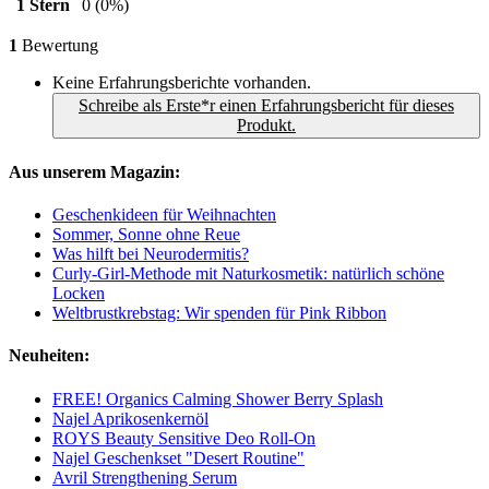
1 Stern
0
(0%)
1
Bewertung
Keine Erfahrungsberichte vorhanden.
Schreibe als Erste*r einen Erfahrungsbericht für dieses
Produkt.
Aus unserem Magazin:
Geschenkideen für Weihnachten
Sommer, Sonne ohne Reue
Was hilft bei Neurodermitis?
Curly-Girl-Methode mit Naturkosmetik: natürlich schöne
Locken
Weltbrustkrebstag: Wir spenden für Pink Ribbon
Neuheiten:
FREE! Organics Calming Shower Berry Splash
Najel Aprikosenkernöl
ROYS Beauty Sensitive Deo Roll-On
Najel Geschenkset "Desert Routine"
Avril Strengthening Serum