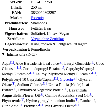
Art.-Nr.:
ESS-HT2250
Inhalt:
250 ml
EAN:
3830059802297
Marke:
Essentiq
Produktarten:
Shampoos
Haartyp:
Fettiges Haar
Eigenschaften:
Sulfatfrei, Unisex, Vegan
Zertifikate:
Vegan ohne Zertifikat
Lagerhinweis:
Kühl, trocken & lichtgeschützt lagern
Verpackungsart:
Pumpflasche
Inhaltsstoffe (INCI)
[1]
[2]
[1]
Aqua
, Aloe Barbadensis Leaf Juice
, Lauryl Glucoside
, Coco
[1]
[1]
Glucoside
, Cocamidopropyl Betaine
, Capryloyl/Caproyl
[1]
[1]
Methyl Glucamide
, Lauroyl/Myristoyl Methyl Glucamide
,
[1]
[2]
Polyglyceryl-10 Caprylate/Caprate
,
Glycerin
, Glyceryl
[1]
[1]
Oleate
, Sodium Chloride
, Urtica Diocia (Nettle) Leaf
[2]
[1]
Extract
, Hydrolyzed Vegetable Protein
,
Lavandula
[2]
[1]
Angustifolia Flower Oil
, Crambe Abyssinica Seed Oil
,
[1]
[1]
Phytosterole
, Hydroxypropyltrimonium Inulin
, Panthenol,
[1]
[1]
[1]
Citric Acid
, Propylene
, Pca Glyceryl Oleate
,