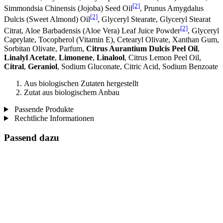
[2]
Simmondsia Chinensis (Jojoba) Seed Oil
, Prunus Amygdalus
[2]
Dulcis (Sweet Almond) Oil
, Glyceryl Stearate, Glyceryl Stearat
[2]
Citrat, Aloe Barbadensis (Aloe Vera) Leaf Juice Powder
, Glyceryl
Caprylate, Tocopherol (Vitamin E), Cetearyl Olivate, Xanthan Gum,
Sorbitan Olivate, Parfum,
Citrus Aurantium Dulcis Peel Oil
,
Linalyl Acetate
,
Limonene
,
Linalool
, Citrus Lemon Peel Oil,
Citral
,
Geraniol
, Sodium Gluconate, Citric Acid, Sodium Benzoate
Aus biologischen Zutaten hergestellt
Zutat aus biologischem Anbau
Passende Produkte
Rechtliche Informationen
Passend dazu