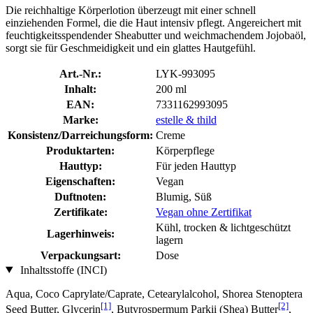
Die reichhaltige Körperlotion überzeugt mit einer schnell
einziehenden Formel, die die Haut intensiv pflegt. Angereichert mit
feuchtigkeitsspendender Sheabutter und weichmachendem Jojobaöl,
sorgt sie für Geschmeidigkeit und ein glattes Hautgefühl.
Art.-Nr.:
LYK-993095
Inhalt:
200 ml
EAN:
7331162993095
Marke:
estelle & thild
Konsistenz/Darreichungsform:
Creme
Produktarten:
Körperpflege
Hauttyp:
Für jeden Hauttyp
Eigenschaften:
Vegan
Duftnoten:
Blumig, Süß
Zertifikate:
Vegan ohne Zertifikat
Kühl, trocken & lichtgeschützt
Lagerhinweis:
lagern
Verpackungsart:
Dose
Inhaltsstoffe (INCI)
Aqua, Coco Caprylate/Caprate, Cetearylalcohol, Shorea Stenoptera
[1]
[2]
Seed Butter, Glycerin
, Butyrospermum Parkii (Shea) Butter
,