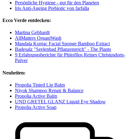
Persönliche Hygiene - gut für den Planeten
Iris Anti-Ageing Prebiotic von farfalla
Ecco Verde entdecken:
Martina Gebhardt
AllMatters OrganiWash
Mandala Konjac Facial Sponge Bamboo Extract
Badesalz "Seelenbad Pflanzenreich" - The Plants
9 Erfahrungsberichte für Phitofilos Reines Christusdorn-
Pulver
Neuheiten:
Propolia Tinted Lip Balm
Niyok Shampoo Repair & Balance
Propolia Active Balm
UND GRETEL GLANZ Liquid Eye Shadow
Propolia Active Soap