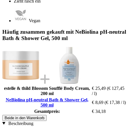
Zieht rasch ein
Vegan
Häufig zusammen gekauft mit NeBiolina pH-neutral
Bath & Shower Gel, 500 ml
estelle & thild Blossom Soufflé Body Cream,
€ 25,49
(€ 127,45
200 ml
/ l)
NeBiolina pH-neutral Bath & Shower Gel,
€ 8,69
(€ 17,38 / l)
500 ml
Gesamtpreis:
€ 34,18
Beide in den Warenkorb
Beschreibung