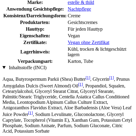
Marke:
estelle & thild
Anwendung Gesichtspflege:
Nachtpflege
Konsistenz/Darreichungsform:
Creme
Produktarten:
Gesichtscremes
Hauttyp:
Für jeden Hauttyp
Eigenschaften:
Vegan
Zertifikate:
Vegan ohne Zertifikat
Kühl, trocken & lichtgeschützt
Lagerhinweis:
lagern
Verpackungsart:
Karton, Tube
Inhaltsstoffe (INCI)
[1]
[1]
Aqua, Butyrospermum Parkii (Shea) Butter
, Glycerin
, Prunus
[1]
Amygdalus Dulcis (Sweet Almond) Oil
, Propandiol, Squalen,
Cetearylalcohol, Glyceryl Stearat Citrat, Glyceryl Stearate,
Palmitic/Stearic Triglyceride, Centella Asiatica Callus Conditioned
Media, Leontopodium Alpinum Callus Culture Extract,
Anigozanthos Flavidus Extract, Aloe Barbadensis (Aloe Vera) Leaf
[1]
Juice Powder
, Sodium Levulinate, Gluconolactone, Glyceryl
Caprylate, Tocopherol (Vitamin E), Xanthan Gum, Potassium Cetyl
Phosphate, Sodium Anisate, Parfum, Sodium Gluconate, Citric
Acid, Potassium Sorbate