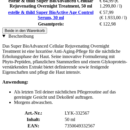
estelle & thild Super BioAdvanced Cellular
€ 64,99
(€
Rejuvenating Overnight Treatment, 50 ml
1.299,80 / l)
estelle & thild Super BioActive Age Control
€ 57,99
Serum, 30 ml
(€ 1.933,00 / l)
Gesamtpreis:
€ 122,98
Beide in den Warenkorb
Beschreibung
Das Super BioAdvanced Cellular Rejuvenating Overnight
Treatment ist eine luxuriöse Anti-Aging-Pflege für die nächtliche
Erholungsphase der Haut. Seine innovative Formulierung mit
Phyto-Peptiden, pflanzlichen Stammzellen und einem Glykoprotein-
verstärkenden Extrakt bietet definierende sowie festigende
Eigenschaften und pflegt die Haut intensiv.
Anwendung:
Als letzten Teil deiner nächtlichen Pflegeroutine auf das
gereinigte Gesicht und Dekolleté auftragen.
Morgens abwaschen.
Art.-Nr.:
LYK-332567
Inhalt:
50 ml
EAN:
7350049332567