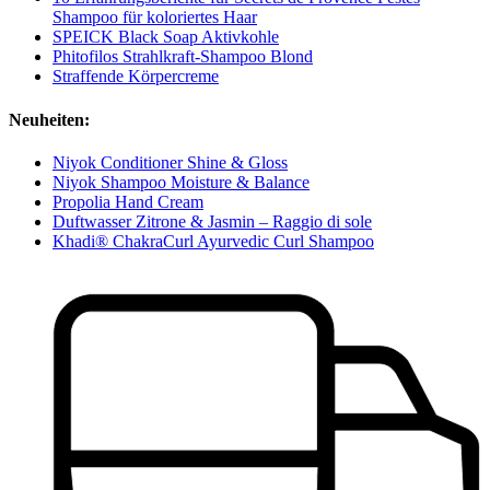
Shampoo für koloriertes Haar
SPEICK Black Soap Aktivkohle
Phitofilos Strahlkraft-Shampoo Blond
Straffende Körpercreme
Neuheiten:
Niyok Conditioner Shine & Gloss
Niyok Shampoo Moisture & Balance
Propolia Hand Cream
Duftwasser Zitrone & Jasmin – Raggio di sole
Khadi® ChakraCurl Ayurvedic Curl Shampoo