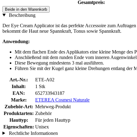
Gesamtpreis:
Beide in den Warenkorb
Beschreibung
Der Eye Cream Applicator ist das perfekte Accessoire zum Auftragen
bekommt die Haut neue Spannkraft, Tonus sowie Spannkraft.
Anwendung:
Mit dem flachen Ende des Applikators eine kleine Menge des P
Anschließend mit dem runden Ende vom inneren Augenwinkel na
Diese Bewegung mindestens 3 mal ausführen.
Führen Sie mit der Kugel ganz kleine Drehungen entlang der M
Art.-Nr.:
ETE-A02
Inhalt:
1 Stk
EAN:
652733943187
Marke:
ETEREA Cosmesi Naturale
Zubehör-Art:
Mehrweg-Produkt
Produktarten:
Zubehör
Hauttyp:
Für jeden Hauttyp
Eigenschaften:
Unisex
Rechtliche Informationen