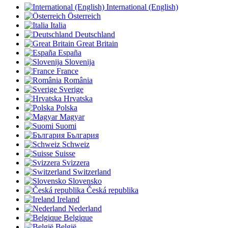
International (English)
Österreich
Italia
Deutschland
Great Britain
España
Slovenija
France
România
Sverige
Hrvatska
Polska
Magyar
Suomi
България
Schweiz
Suisse
Svizzera
Switzerland
Slovensko
Česká republika
Ireland
Nederland
Belgique
België