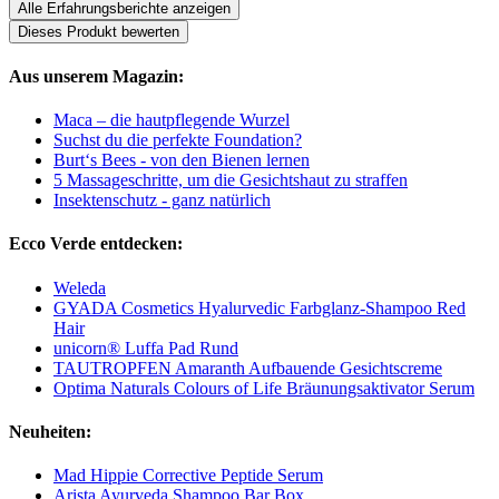
Alle Erfahrungsberichte anzeigen
Dieses Produkt bewerten
Aus unserem Magazin:
Maca – die hautpflegende Wurzel
Suchst du die perfekte Foundation?
Burt‘s Bees - von den Bienen lernen
5 Massageschritte, um die Gesichtshaut zu straffen
Insektenschutz - ganz natürlich
Ecco Verde entdecken:
Weleda
GYADA Cosmetics Hyalurvedic Farbglanz-Shampoo Red
Hair
unicorn® Luffa Pad Rund
TAUTROPFEN Amaranth Aufbauende Gesichtscreme
Optima Naturals Colours of Life Bräunungsaktivator Serum
Neuheiten:
Mad Hippie Corrective Peptide Serum
Arista Ayurveda Shampoo Bar Box