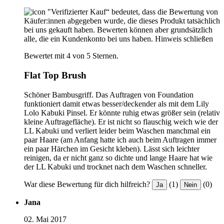
"Verifizierter Kauf“ bedeutet, dass die Bewertung von
Käufer:innen abgegeben wurde, die dieses Produkt tatsächlich
bei uns gekauft haben. Bewerten können aber grundsätzlich
alle, die ein Kundenkonto bei uns haben.
Hinweis schließen
Bewertet mit 4 von 5 Sternen.
Flat Top Brush
Schöner Bambusgriff. Das Auftragen von Foundation
funktioniert damit etwas besser/deckender als mit dem Lily
Lolo Kabuki Pinsel. Er könnte ruhig etwas größer sein (relativ
kleine Auftragefläche). Er ist nicht so flauschig weich wie der
LL Kabuki und verliert leider beim Waschen manchmal ein
paar Haare (am Anfang hatte ich auch beim Auftragen immer
ein paar Härchen im Gesicht kleben). Lässt sich leichter
reinigen, da er nicht ganz so dichte und lange Haare hat wie
der LL Kabuki und trocknet nach dem Waschen schneller.
War diese Bewertung für dich hilfreich?
(1)
(0)
Ja
Nein
Jana
02. Mai 2017