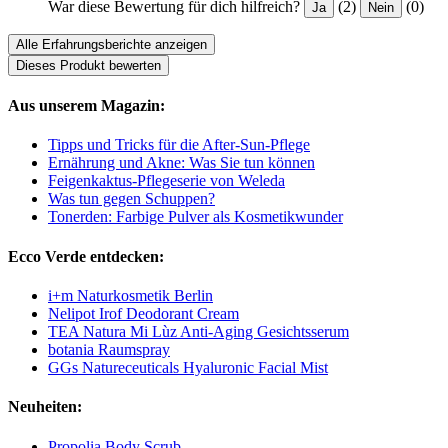
War diese Bewertung für dich hilfreich?
(2)
(0)
Ja
Nein
Alle Erfahrungsberichte anzeigen
Dieses Produkt bewerten
Aus unserem Magazin:
Tipps und Tricks für die After-Sun-Pflege
Ernährung und Akne: Was Sie tun können
Feigenkaktus-Pflegeserie von Weleda
Was tun gegen Schuppen?
Tonerden: Farbige Pulver als Kosmetikwunder
Ecco Verde entdecken:
i+m Naturkosmetik Berlin
Nelipot Irof Deodorant Cream
TEA Natura Mi Lùz Anti-Aging Gesichtsserum
botania Raumspray
GGs Natureceuticals Hyaluronic Facial Mist
Neuheiten:
Propolia Body Scrub