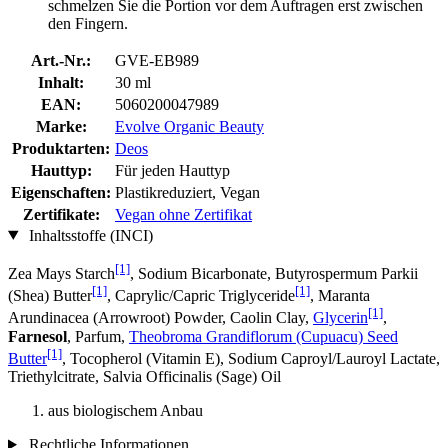
schmelzen Sie die Portion vor dem Auftragen erst zwischen
den Fingern.
Art.-Nr.:
GVE-EB989
Inhalt:
30 ml
EAN:
5060200047989
Marke:
Evolve Organic Beauty
Produktarten:
Deos
Hauttyp:
Für jeden Hauttyp
Eigenschaften:
Plastikreduziert, Vegan
Zertifikate:
Vegan ohne Zertifikat
Inhaltsstoffe (INCI)
[1]
Zea Mays Starch
, Sodium Bicarbonate, Butyrospermum Parkii
[1]
[1]
(Shea) Butter
, Caprylic/Capric Triglyceride
, Maranta
[1]
Arundinacea (Arrowroot) Powder, Caolin Clay,
Glycerin
,
Farnesol
, Parfum,
Theobroma Grandiflorum (Cupuacu) Seed
[1]
Butter
, Tocopherol (Vitamin E), Sodium Caproyl/Lauroyl Lactate,
Triethylcitrate, Salvia Officinalis (Sage) Oil
aus biologischem Anbau
Rechtliche Informationen