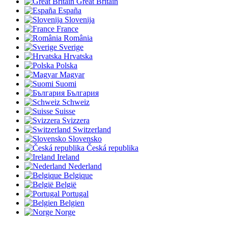
Great Britain
España
Slovenija
France
România
Sverige
Hrvatska
Polska
Magyar
Suomi
България
Schweiz
Suisse
Svizzera
Switzerland
Slovensko
Česká republika
Ireland
Nederland
Belgique
België
Portugal
Belgien
Norge