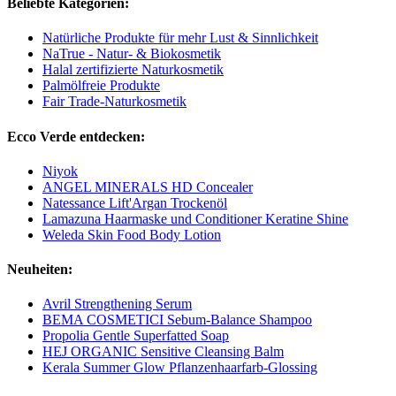
Beliebte Kategorien:
Natürliche Produkte für mehr Lust & Sinnlichkeit
NaTrue - Natur- & Biokosmetik
Halal zertifizierte Naturkosmetik
Palmölfreie Produkte
Fair Trade-Naturkosmetik
Ecco Verde entdecken:
Niyok
ANGEL MINERALS HD Concealer
Natessance Lift'Argan Trockenöl
Lamazuna Haarmaske und Conditioner Keratine Shine
Weleda Skin Food Body Lotion
Neuheiten:
Avril Strengthening Serum
BEMA COSMETICI Sebum-Balance Shampoo
Propolia Gentle Superfatted Soap
HEJ ORGANIC Sensitive Cleansing Balm
Kerala Summer Glow Pflanzenhaarfarb-Glossing