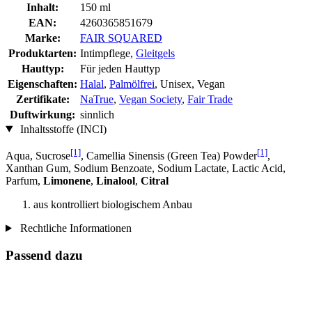
Inhalt:
150 ml
EAN:
4260365851679
Marke:
FAIR SQUARED
Produktarten:
Intimpflege,
Gleitgels
Hauttyp:
Für jeden Hauttyp
Eigenschaften:
Halal
,
Palmölfrei
, Unisex, Vegan
Zertifikate:
NaTrue
,
Vegan Society
,
Fair Trade
Duftwirkung:
sinnlich
Inhaltsstoffe (INCI)
[1]
[1]
Aqua, Sucrose
, Camellia Sinensis (Green Tea) Powder
,
Xanthan Gum, Sodium Benzoate, Sodium Lactate, Lactic Acid,
Parfum,
Limonene
,
Linalool
,
Citral
aus kontrolliert biologischem Anbau
Rechtliche Informationen
Passend dazu