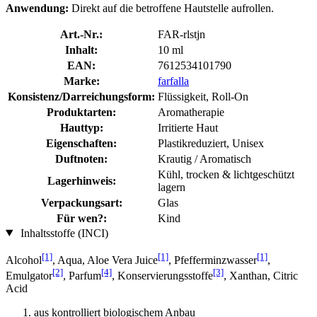
Anwendung:
Direkt auf die betroffene Hautstelle aufrollen.
Art.-Nr.:
FAR-rlstjn
Inhalt:
10 ml
EAN:
7612534101790
Marke:
farfalla
Konsistenz/Darreichungsform:
Flüssigkeit, Roll-On
Produktarten:
Aromatherapie
Hauttyp:
Irritierte Haut
Eigenschaften:
Plastikreduziert, Unisex
Duftnoten:
Krautig / Aromatisch
Kühl, trocken & lichtgeschützt
Lagerhinweis:
lagern
Verpackungsart:
Glas
Für wen?:
Kind
Inhaltsstoffe (INCI)
[1]
[1]
[1]
Alcohol
, Aqua, Aloe Vera Juice
, Pfefferminzwasser
,
[2]
[4]
[3]
Emulgator
, Parfum
, Konservierungsstoffe
, Xanthan, Citric
Acid
aus kontrolliert biologischem Anbau