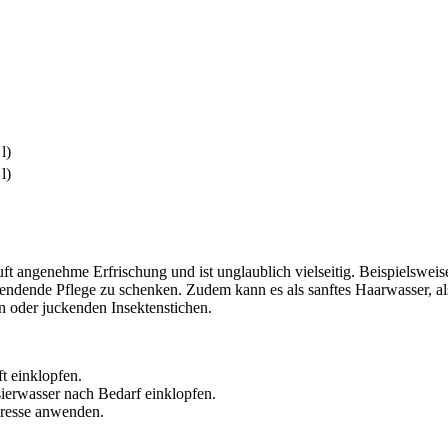
l)
l)
ft angenehme Erfrischung und ist unglaublich vielseitig. Beispielswe
itsspendende Pflege zu schenken. Zudem kann es als sanftes Haarwasser, 
 oder juckenden Insektenstichen.
t einklopfen.
sierwasser nach Bedarf einklopfen.
presse anwenden.