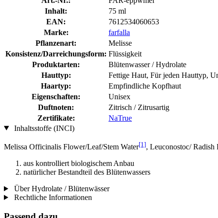
Art.-Nr.:
FAR-eppwmel
Inhalt:
75 ml
EAN:
7612534060653
Marke:
farfalla
Pflanzenart:
Melisse
Konsistenz/Darreichungsform:
Flüssigkeit
Produktarten:
Blütenwasser / Hydrolate
Hauttyp:
Fettige Haut, Für jeden Hauttyp, U
Haartyp:
Empfindliche Kopfhaut
Eigenschaften:
Unisex
Duftnoten:
Zitrisch / Zitrusartig
Zertifikate:
NaTrue
Inhaltsstoffe (INCI)
[1]
Melissa Officinalis Flower/Leaf/Stem Water
, Leuconostoc/ Radish 
aus kontrolliert biologischem Anbau
natürlicher Bestandteil des Blütenwassers
Über Hydrolate / Blütenwässer
Rechtliche Informationen
Passend dazu