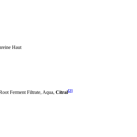
nreine Haut
[2]
Root Ferment Filtrate, Aqua,
Citral