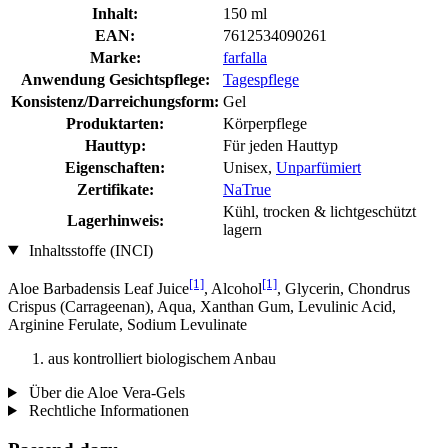
Inhalt:
150 ml
EAN:
7612534090261
Marke:
farfalla
Anwendung Gesichtspflege:
Tagespflege
Konsistenz/Darreichungsform:
Gel
Produktarten:
Körperpflege
Hauttyp:
Für jeden Hauttyp
Eigenschaften:
Unisex,
Unparfümiert
Zertifikate:
NaTrue
Kühl, trocken & lichtgeschützt
Lagerhinweis:
lagern
Inhaltsstoffe (INCI)
[1]
[1]
Aloe Barbadensis Leaf Juice
, Alcohol
, Glycerin, Chondrus
Crispus (Carrageenan), Aqua, Xanthan Gum, Levulinic Acid,
Arginine Ferulate, Sodium Levulinate
aus kontrolliert biologischem Anbau
Über die Aloe Vera-Gels
Rechtliche Informationen