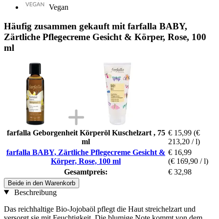
Vegan
Häufig zusammen gekauft mit farfalla BABY,
Zärtliche Pflegecreme Gesicht & Körper, Rose, 100
ml
farfalla Geborgenheit Körperöl Kuschelzart , 75
€ 15,99
(€
ml
213,20 / l)
farfalla BABY, Zärtliche Pflegecreme Gesicht &
€ 16,99
Körper, Rose, 100 ml
(€ 169,90 / l)
Gesamtpreis:
€ 32,98
Beide in den Warenkorb
Beschreibung
Das reichhaltige Bio-Jojobaöl pflegt die Haut streichelzart und
versorgt sie mit Feuchtigkeit. Die blumige Note kommt von dem