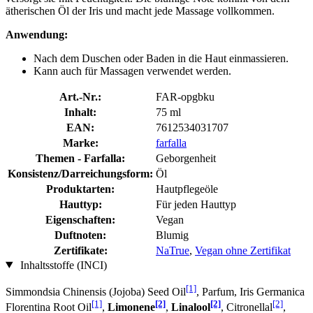
ätherischen Öl der Iris und macht jede Massage vollkommen.
Anwendung:
Nach dem Duschen oder Baden in die Haut einmassieren.
Kann auch für Massagen verwendet werden.
Art.-Nr.:
FAR-opgbku
Inhalt:
75 ml
EAN:
7612534031707
Marke:
farfalla
Themen - Farfalla:
Geborgenheit
Konsistenz/Darreichungsform:
Öl
Produktarten:
Hautpflegeöle
Hauttyp:
Für jeden Hauttyp
Eigenschaften:
Vegan
Duftnoten:
Blumig
Zertifikate:
NaTrue
,
Vegan ohne Zertifikat
Inhaltsstoffe (INCI)
[1]
Simmondsia Chinensis (Jojoba) Seed Oil
, Parfum, Iris Germanica
[1]
[2]
[2]
[2]
Florentina Root Oil
,
Limonene
,
Linalool
, Citronellal
,