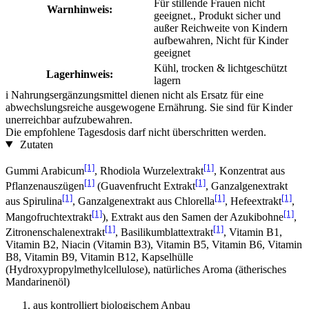
Für stillende Frauen nicht
Warnhinweis:
geeignet., Produkt sicher und
außer Reichweite von Kindern
aufbewahren, Nicht für Kinder
geeignet
Kühl, trocken & lichtgeschützt
Lagerhinweis:
lagern
i
Nahrungsergänzungsmittel dienen nicht als Ersatz für eine
abwechslungsreiche ausgewogene Ernährung. Sie sind für Kinder
unerreichbar aufzubewahren.
Die empfohlene Tagesdosis darf nicht überschritten werden.
Zutaten
[1]
[1]
Gummi Arabicum
, Rhodiola Wurzelextrakt
, Konzentrat aus
[1]
[1]
Pflanzenauszügen
(Guavenfrucht Extrakt
, Ganzalgenextrakt
[1]
[1]
[1]
aus Spirulina
, Ganzalgenextrakt aus Chlorella
, Hefeextrakt
,
[1]
[1]
Mangofruchtextrakt
), Extrakt aus den Samen der Azukibohne
,
[1]
[1]
Zitronenschalenextrakt
, Basilikumblattextrakt
, Vitamin B1,
Vitamin B2, Niacin (Vitamin B3), Vitamin B5, Vitamin B6, Vitamin
B8, Vitamin B9, Vitamin B12, Kapselhülle
(Hydroxypropylmethylcellulose), natürliches Aroma (ätherisches
Mandarinenöl)
aus kontrolliert biologischem Anbau