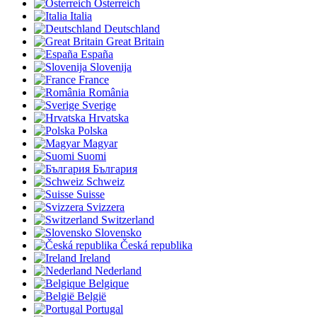
Österreich
Italia
Deutschland
Great Britain
España
Slovenija
France
România
Sverige
Hrvatska
Polska
Magyar
Suomi
България
Schweiz
Suisse
Svizzera
Switzerland
Slovensko
Česká republika
Ireland
Nederland
Belgique
België
Portugal