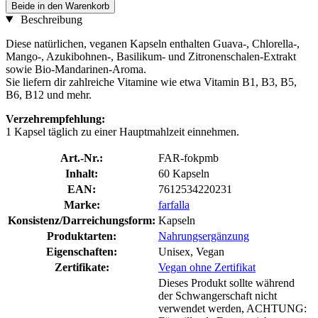
Beide in den Warenkorb
Beschreibung
Diese natürlichen, veganen Kapseln enthalten Guava-, Chlorella-,
Mango-, Azukibohnen-, Basilikum- und Zitronenschalen-Extrakt
sowie Bio-Mandarinen-Aroma.
Sie liefern dir zahlreiche Vitamine wie etwa Vitamin B1, B3, B5,
B6, B12 und mehr.
Verzehrempfehlung:
1 Kapsel täglich zu einer Hauptmahlzeit einnehmen.
Art.-Nr.:
FAR-fokpmb
Inhalt:
60 Kapseln
EAN:
7612534220231
Marke:
farfalla
Konsistenz/Darreichungsform:
Kapseln
Produktarten:
Nahrungsergänzung
Eigenschaften:
Unisex, Vegan
Zertifikate:
Vegan ohne Zertifikat
Dieses Produkt sollte während
der Schwangerschaft nicht
verwendet werden, ACHTUNG: