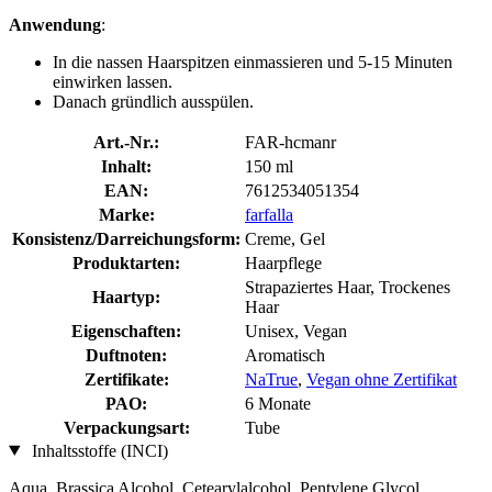
Anwendung
:
In die nassen Haarspitzen einmassieren und 5-15 Minuten
einwirken lassen.
Danach gründlich ausspülen.
Art.-Nr.:
FAR-hcmanr
Inhalt:
150 ml
EAN:
7612534051354
Marke:
farfalla
Konsistenz/Darreichungsform:
Creme, Gel
Produktarten:
Haarpflege
Strapaziertes Haar, Trockenes
Haartyp:
Haar
Eigenschaften:
Unisex, Vegan
Duftnoten:
Aromatisch
Zertifikate:
NaTrue
,
Vegan ohne Zertifikat
PAO:
6 Monate
Verpackungsart:
Tube
Inhaltsstoffe (INCI)
Aqua, Brassica Alcohol, Cetearylalcohol, Pentylene Glycol,