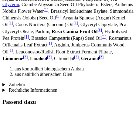
Glycerin
, Crambe Abyssinica Seed Oil Phytosterol Esters, Anthemis
[1]
Nobilis Flower Water
, Brassicyl Isoleucinate Esylate, Simmondsia
[1]
Chinensis (Jojoba) Seed Oil
, Argania Spinosa (Argan) Kernel
[1]
[1]
Oil
, Cocos Nucifera (Coconut) Oil
, Glyceryl Caprylate, Pca
[1]
Glyceryl Oleate, Parfum,
Rosa Canina Fruit Oil
, Hydrolyzed
[1]
[1]
Pea Protein
, Brassica Campestris (Raps) Seed Oil
, Rosmarinus
[1]
Officinalis Leaf Extract
, Arginin, Juniperus Communis Wood
[1]
Oil
, Leuconostoc/Radish Root Extract Ferment Filtrate,
[2]
[2]
[2]
[2]
Limonene
,
Linalool
, Citronellal
,
Geraniol
aus kontrolliert biologischem Anbau
aus natürlich ätherischen Ölen
Zubehör
Rechtliche Informationen
Passend dazu