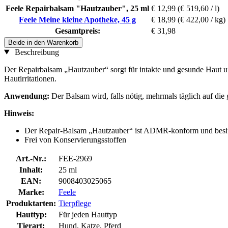
Feele Repairbalsam "Hautzauber", 25 ml
€ 12,99
(€ 519,60 / l)
Feele Meine kleine Apotheke, 45 g
€ 18,99
(€ 422,00 / kg)
Gesamtpreis:
€ 31,98
Beide in den Warenkorb
Beschreibung
Der Repairbalsam „Hautzauber“ sorgt für intakte und gesunde Haut 
Hautirritationen.
Anwendung:
Der Balsam wird, falls nötig, mehrmals täglich auf die 
Hinweis:
Der Repair-Balsam „Hautzauber“ ist ADMR-konform und besitz
Frei von Konservierungsstoffen
Art.-Nr.:
FEE-2969
Inhalt:
25 ml
EAN:
9008403025065
Marke:
Feele
Produktarten:
Tierpflege
Hauttyp:
Für jeden Hauttyp
Tierart:
Hund, Katze, Pferd