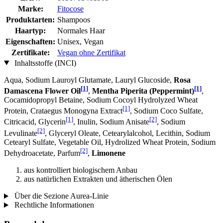
Marke:
Fitocose
Produktarten:
Shampoos
Haartyp:
Normales Haar
Eigenschaften:
Unisex, Vegan
Zertifikate:
Vegan ohne Zertifikat
Inhaltsstoffe (INCI)
Aqua, Sodium Lauroyl Glutamate, Lauryl Glucoside,
Rosa
[1]
[1]
Damascena Flower Oil
,
Mentha Piperita (Peppermint)
,
Cocamidopropyl Betaine, Sodium Cocoyl Hydrolyzed Wheat
[1]
Protein, Crataegus Monogyna Extract
, Sodium Coco­ Sulfate,
[1]
[2]
Citricacid, Glycerin
, Inulin, Sodium Anisate
, Sodium
[2]
Levulinate
, Glyceryl Oleate, Cetearylalcohol, Lecithin, Sodium
Cetearyl Sulfate, Vegetable Oil, Hydrolized Wheat Protein, Sodium
[2]
Dehydroacetate, Parfum
,
Limonene
aus kontrolliert biologischem Anbau
aus natürlichen Extrakten und ätherischen Ölen
Über die Sezione Aurea-Linie
Rechtliche Informationen