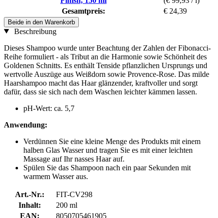
Finish, 150 ml
(€ 99,93 / l)
Gesamtpreis:
€ 24,39
Beide in den Warenkorb
Beschreibung
Dieses Shampoo wurde unter Beachtung der Zahlen der Fibonacci-
Reihe formuliert - als Tribut an die Harmonie sowie Schönheit des
Goldenen Schnitts. Es enthält Tenside pflanzlichen Ursprungs und
wertvolle Auszüge aus Weißdorn sowie Provence-Rose. Das milde
Haarshampoo macht das Haar glänzender, kraftvoller und sorgt
dafür, dass sie sich nach dem Waschen leichter kämmen lassen.
pH-Wert: ca. 5,7
Anwendung:
Verdünnen Sie eine kleine Menge des Produkts mit einem
halben Glas Wasser und tragen Sie es mit einer leichten
Massage auf Ihr nasses Haar auf.
Spülen Sie das Shampoon nach ein paar Sekunden mit
warmem Wasser aus.
Art.-Nr.:
FIT-CV298
Inhalt:
200 ml
EAN:
8050705461905