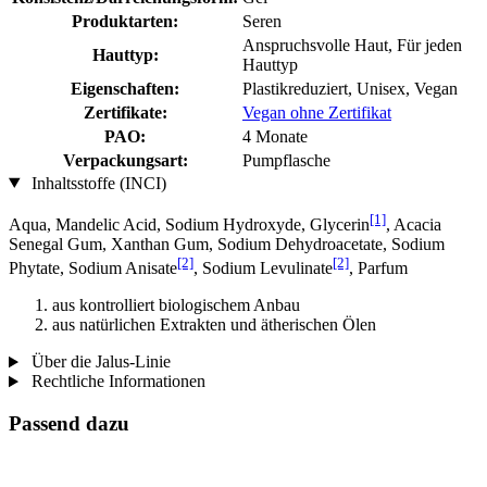
Produktarten:
Seren
Anspruchsvolle Haut, Für jeden
Hauttyp:
Hauttyp
Eigenschaften:
Plastikreduziert, Unisex, Vegan
Zertifikate:
Vegan ohne Zertifikat
PAO:
4 Monate
Verpackungsart:
Pumpflasche
Inhaltsstoffe (INCI)
[1]
Aqua, Mandelic Acid, Sodium Hydroxyde, Glycerin
, Acacia
Senegal Gum, Xanthan Gum, Sodium Dehydroacetate, Sodium
[2]
[2]
Phytate, Sodium Anisate
, Sodium Levulinate
, Parfum
aus kontrolliert biologischem Anbau
aus natürlichen Extrakten und ätherischen Ölen
Über die Jalus-Linie
Rechtliche Informationen
Passend dazu