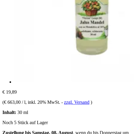
€ 19,89
(
€ 663,00 / l
, inkl. 20% MwSt.
-
zzgl. Versand
)
Inhalt:
30 ml
Noch 5 Stück auf Lager
Zustellung bis Samstag, 08. August
, wenn du bis
Donnerstag um