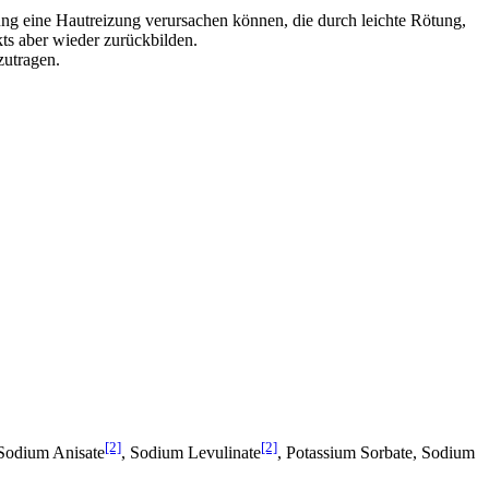
ung eine Hautreizung verursachen können, die durch leichte Rötung,
kts aber wieder zurückbilden.
zutragen.
[2]
[2]
 Sodium Anisate
, Sodium Levulinate
, Potassium Sorbate, Sodium