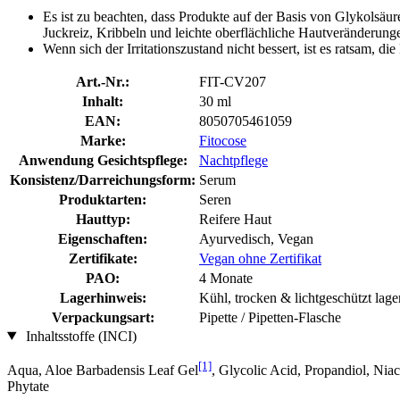
Es ist zu beachten, dass Produkte auf der Basis von Glykolsäu
Juckreiz, Kribbeln und leichte oberflächliche Hautveränderunge
Wenn sich der Irritationszustand nicht bessert, ist es ratsam, 
Art.-Nr.:
FIT-CV207
Inhalt:
30 ml
EAN:
8050705461059
Marke:
Fitocose
Anwendung Gesichtspflege:
Nachtpflege
Konsistenz/Darreichungsform:
Serum
Produktarten:
Seren
Hauttyp:
Reifere Haut
Eigenschaften:
Ayurvedisch, Vegan
Zertifikate:
Vegan ohne Zertifikat
PAO:
4 Monate
Lagerhinweis:
Kühl, trocken & lichtgeschützt lage
Verpackungsart:
Pipette / Pipetten-Flasche
Inhaltsstoffe (INCI)
[1]
Aqua, Aloe Barbadensis Leaf Gel
, Glycolic Acid, Propandiol, N
Phytate