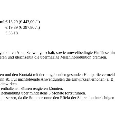
 ml
€ 13,29
(€ 443,00 / l)
€ 19,89
(€ 397,80 / l)
€ 33,18
gen durch Alter, Schwangerschaft, sowie umweltbedingte Einflüsse hint
gieren und gleichzeitig die übermäßige Melaninproduktion bremsen.
agen und den Kontakt mit der umgebenden gesunden Hautpartie vermeid
dann ab. Für nachfolgende Anwendungen die Einwirkzeit erhöhen (z. B.
 einwirken.
n enthaltenen Säuren reagieren könnten.
e Behandlung über mindestens 3 Monate fortzuführen.
ussetzen, da die Sommersonne den Effekt der Säuren beeinträchtigen 