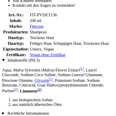
Von Kindern fernhalten!
Kontakt mit den Augen zu vermeiden!
Art.-Nr.:
FIT-PVDET136
Inhalt:
200 ml
Marke:
Fitocose
Produktarten:
Shampoos
Hauttyp:
Trockene Haut
Haartyp:
Fettiges Haar, Schuppiges Haar, Trockenes Haar
Eigenschaften:
Unisex, Vegan
Zertifikate:
Vegan ohne Zertifikat
Inhaltsstoffe (INCI)
[1]
Aqua, Malva Sylvestris (Malva) Flower Extract
, Lauryl
Glucoside, Sodium Coco­ Sulfate, Sodium Lauroyl Glutamate,
[1]
Piroctone Olamine,
Glycerin
, Potassium Sorbate, Sodium
Benzoate, Citricacid, Guar Hidroxypropyltrimonium Chloride,
[2]
[2]
Parfum
,
Limonene
aus biologischem Anbau
aus natürlich ätherischen Ölen
Rechtliche Informationen