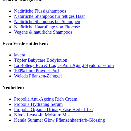
Natürliche Flüssigshampoos
Natürliche Shampoos für fettiges Haar
Natürliche Shampoos bei Schuppen
Natürliche Haarpflege von Fitocose
Vegane & natürliche Shampoos
Ecco Verde entdecken:
lavera
Töpfer Babycare Bodylotion
La Bottega Eco & Logica Anti-Aging Hyaluronserum
100% Pure Powder Puff
Weleda Pflanzen-Zahngel
Neuheiten:
Propolia Anti-Ageing Rich Cream
Propolia Hydrating Serum
Propolia Organic Urinary Ease Herbal Tea
Niyok Leave-In Moisture Mist
Kerala Summer Glow Pflanzenhaarfarb-Glossing