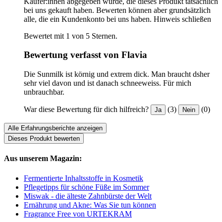
Käufer:innen abgegeben wurde, die dieses Produkt tatsächlich
bei uns gekauft haben. Bewerten können aber grundsätzlich
alle, die ein Kundenkonto bei uns haben.
Hinweis schließen
Bewertet mit 1 von 5 Sternen.
Bewertung verfasst von Flavia
Die Sunmilk ist körnig und extrem dick. Man braucht dsher
sehr viel davon und ist danach schneeweiss. Für mich
unbrauchbar.
War diese Bewertung für dich hilfreich?
(3)
(0)
Ja
Nein
Alle Erfahrungsberichte anzeigen
Dieses Produkt bewerten
Aus unserem Magazin:
Fermentierte Inhaltsstoffe in Kosmetik
Pflegetipps für schöne Füße im Sommer
Miswak - die älteste Zahnbürste der Welt
Ernährung und Akne: Was Sie tun können
Fragrance Free von URTEKRAM