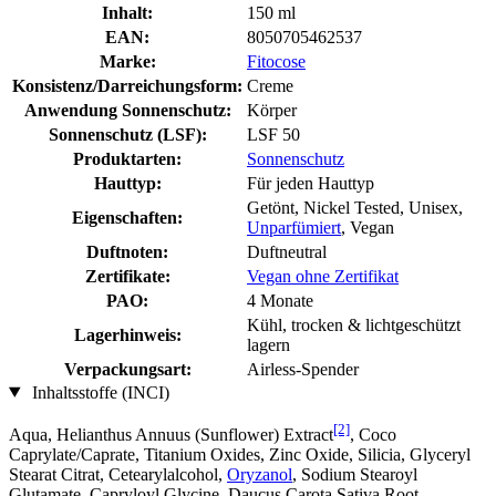
Inhalt:
150 ml
EAN:
8050705462537
Marke:
Fitocose
Konsistenz/Darreichungsform:
Creme
Anwendung Sonnenschutz:
Körper
Sonnenschutz (LSF):
LSF 50
Produktarten:
Sonnenschutz
Hauttyp:
Für jeden Hauttyp
Getönt, Nickel Tested, Unisex,
Eigenschaften:
Unparfümiert
, Vegan
Duftnoten:
Duftneutral
Zertifikate:
Vegan ohne Zertifikat
PAO:
4 Monate
Kühl, trocken & lichtgeschützt
Lagerhinweis:
lagern
Verpackungsart:
Airless-Spender
Inhaltsstoffe (INCI)
[2]
Aqua, Helianthus Annuus (Sunflower) Extract
, Coco
Caprylate/Caprate, Titanium Oxides, Zinc Oxide, Silicia, Glyceryl
Stearat Citrat, Cetearylalcohol,
Oryzanol
, Sodium Stearoyl
Glutamate, Capryloyl Glycine, Daucus Carota Sativa Root