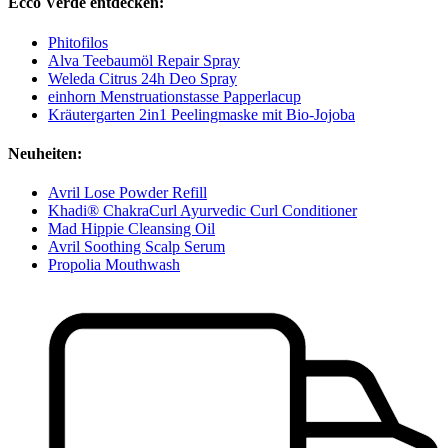
Ecco Verde entdecken:
Phitofilos
Alva Teebaumöl Repair Spray
Weleda Citrus 24h Deo Spray
einhorn Menstruationstasse Papperlacup
Kräutergarten 2in1 Peelingmaske mit Bio-Jojoba
Neuheiten:
Avril Lose Powder Refill
Khadi® ChakraCurl Ayurvedic Curl Conditioner
Mad Hippie Cleansing Oil
Avril Soothing Scalp Serum
Propolia Mouthwash