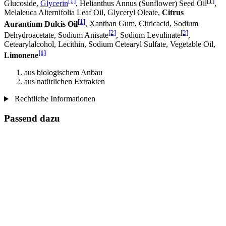
[1]
[1]
Glucoside,
Glycerin
, Helianthus Annus (Sunflower) Seed Oil
,
Melaleuca Alternifolia Leaf Oil, Glyceryl Oleate,
Citrus
[1]
Aurantium Dulcis Oil
, Xanthan Gum, Citricacid, Sodium
[2]
[2]
Dehydroacetate, Sodium Anisate
, Sodium Levulinate
,
Cetearylalcohol, Lecithin, Sodium Cetearyl Sulfate, Vegetable Oil,
[1]
Limonene
aus biologischem Anbau
aus natürlichen Extrakten
Rechtliche Informationen
Passend dazu