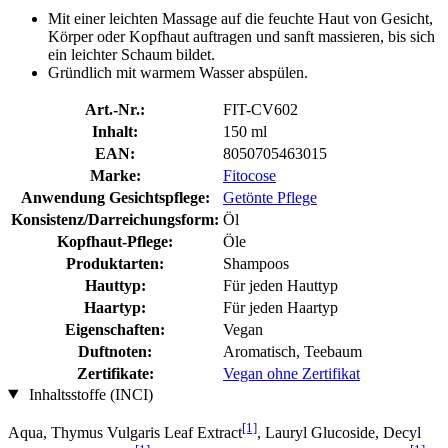
Mit einer leichten Massage auf die feuchte Haut von Gesicht,
Körper oder Kopfhaut auftragen und sanft massieren, bis sich
ein leichter Schaum bildet.
Gründlich mit warmem Wasser abspülen.
Art.-Nr.:
FIT-CV602
Inhalt:
150 ml
EAN:
8050705463015
Marke:
Fitocose
Anwendung Gesichtspflege:
Getönte Pflege
Konsistenz/Darreichungsform:
Öl
Kopfhaut-Pflege:
Öle
Produktarten:
Shampoos
Hauttyp:
Für jeden Hauttyp
Haartyp:
Für jeden Haartyp
Eigenschaften:
Vegan
Duftnoten:
Aromatisch, Teebaum
Zertifikate:
Vegan ohne Zertifikat
Inhaltsstoffe (INCI)
[1]
Aqua, Thymus Vulgaris Leaf Extract
, Lauryl Glucoside, Decyl