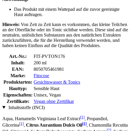
Das Produkt mit einem Wattepad auf die zuvor gereinigte
Haut auftragen.
Hinweis:
Von Zeit zu Zeit kann es vorkommen, das kleine Teilchen
an der Oberfläche oder im Tonic sichtbar werden. Diese sind auf die
neutralen, unlöslichen Substanzen aus den natürlichen Extrakten
zurückzuführen, die für die Herstellung verwendet werden, und
haben keinen Einfluss auf die Qualität des Produktes.
Art.-Nr.:
FIT-PVTON176
Inhalt:
200 ml
EAN:
8050705461981
Marke:
Fitocose
Produktarten:
Gesichtswasser & Tonics
Hauttyp:
Sensible Haut
Eigenschaften:
Unisex, Vegan
Zertifikate:
Vegan ohne Zertifikat
Inhaltsstoffe (INCI)
[1]
Aqua, Hamamelis Virginiana Leaf Extract
, Propandiol,
[1]
[1]
Glicerina
,
Citrus Aurantium Dulcis Oil
, Chamomilla Recutita
[2]