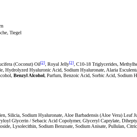
rn
sche, Tiegel
[2]
[2]
cifera (Coconut) Oil
, Royal Jelly
, C10-18 Triglycerides, Methylhep
ide, Hydrolyzed Hyaluronic Acid, Sodium Hyaluronate, Alaria Esculent
lcohol,
Benzyl Alcohol
, Parfum, Benzoic Acid, Sorbic Acid, Sodium
en, Silicia, Sodium Hyaluronate, Aloe Barbadensis (Aloe Vera) Leaf J
ryloyl Glycerin / Sebacic Acid Copolymer, Glyceryl Caprylate, Dihept
ide, Lysolecithin, Sodium Benzoate, Sodium Anisate, Pullulan, Citric