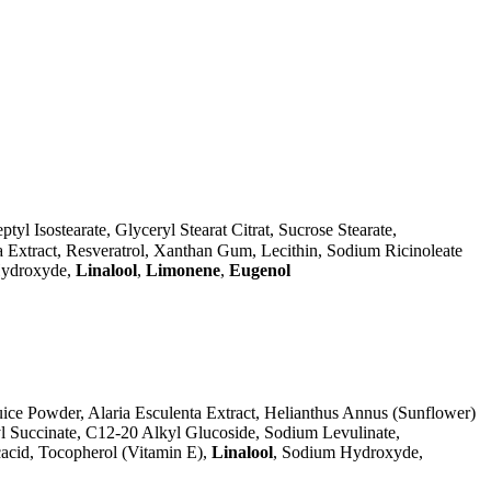
tyl Isostearate, Glyceryl Stearat Citrat, Sucrose Stearate,
a Extract, Resveratrol, Xanthan Gum, Lecithin, Sodium Ricinoleate
 Hydroxyde,
Linalool
,
Limonene
,
Eugenol
uice Powder, Alaria Esculenta Extract, Helianthus Annus (Sunflower)
yl Succinate, C12-20 Alkyl Glucoside, Sodium Levulinate,
acid, Tocopherol (Vitamin E),
Linalool
, Sodium Hydroxyde,