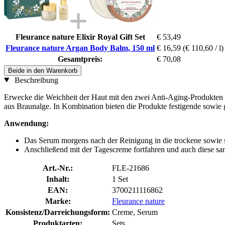
Fleurance nature Elixir Royal Gift Set
€ 53,49
Fleurance nature Argan Body Balm, 150 ml
€ 16,59
(€ 110,60 / l)
Gesamtpreis:
€ 70,08
Beide in den Warenkorb
Beschreibung
Erwecke die Weichheit der Haut mit den zwei Anti-Aging-Produkten au
aus Braunalge. In Kombination bieten die Produkte festigende sowie g
Anwendung:
Das Serum morgens nach der Reinigung in die trockene sowie 
Anschließend mit der Tagescreme fortfahren und auch diese san
Art.-Nr.:
FLE-21686
Inhalt:
1 Set
EAN:
3700211116862
Marke:
Fleurance nature
Konsistenz/Darreichungsform:
Creme, Serum
Produktarten:
Sets