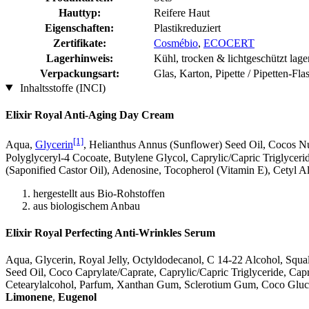
Hauttyp:
Reifere Haut
Eigenschaften:
Plastikreduziert
Zertifikate:
Cosmébio
,
ECOCERT
Lagerhinweis:
Kühl, trocken & lichtgeschützt lage
Verpackungsart:
Glas, Karton, Pipette / Pipetten-Fla
Inhaltsstoffe (INCI)
Elixir Royal Anti-Aging Day Cream
[1]
Aqua,
Glycerin
, Helianthus Annus (Sunflower) Seed Oil, Cocos Nu
Polyglyceryl-4 Cocoate, Butylene Glycol, Caprylic/Capric Triglycer
(Saponified Castor Oil), Adenosine, Tocopherol (Vitamin E), Cetyl A
hergestellt aus Bio-Rohstoffen
aus biologischem Anbau
Elixir Royal Perfecting Anti-Wrinkles Serum
Aqua, Glycerin, Royal Jelly, Octyldodecanol, C 14-22 Alcohol, Squal
Seed Oil, Coco Caprylate/Caprate, Caprylic/Capric Triglyceride, Cap
Cetearylalcohol, Parfum, Xanthan Gum, Sclerotium Gum, Coco Glucos
Limonene
,
Eugenol