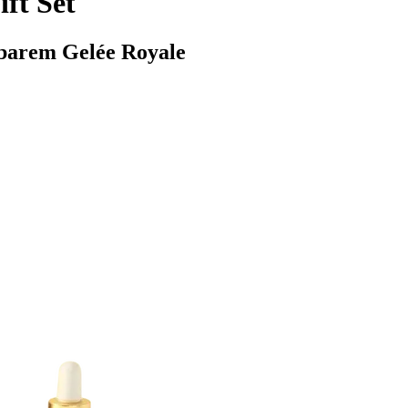
ift Set
tbarem Gelée Royale